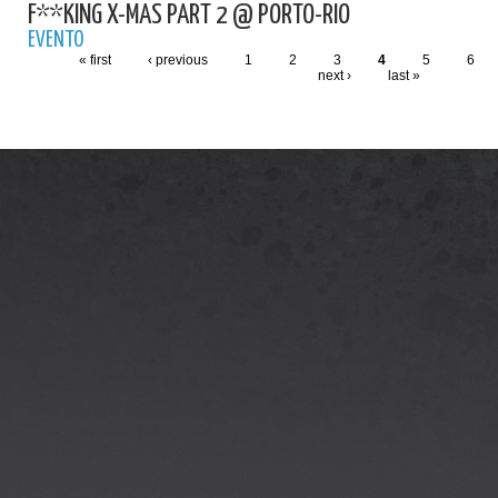
F**KING X-MAS PART 2 @ PORTO-RIO
EVENTO
« first
‹ previous
1
2
3
4
5
6
next ›
last »