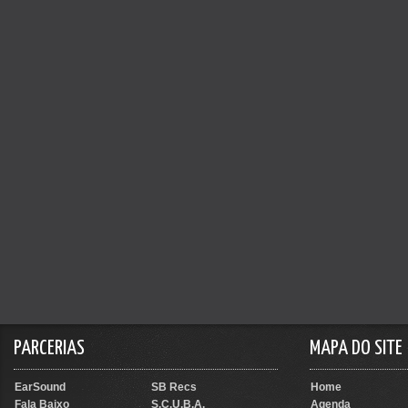
PARCERIAS
MAPA DO SITE
EarSound
SB Recs
Home
Fala Baixo
S.C.U.B.A.
Agenda