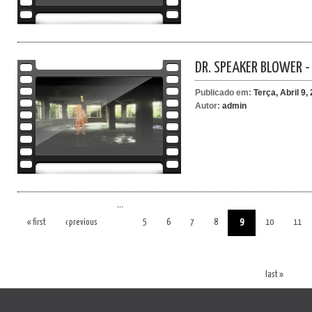
DR. SPEAKER BLOWER 
Publicado em:
Terça, Abril 9,
Autor:
admin
…
« first
‹ previous
5
6
7
8
9
10
11
last »