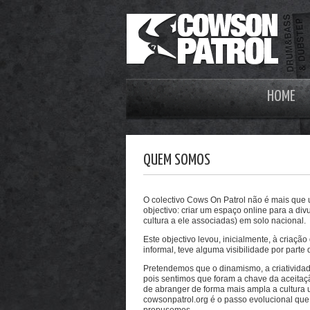
HOME
QUEM SOMOS
O colectivo Cows On Patrol não é mais qu
objectivo: criar um espaço online para a di
cultura a ele associadas) em solo nacional.
Este objectivo levou, inicialmente, à criação
informal, teve alguma visibilidade por part
Pretendemos que o dinamismo, a criatividad
pois sentimos que foram a chave da aceita
de abranger de forma mais ampla a cultura 
cowsonpatrol.org é o passo evolucional que f
propusemos.