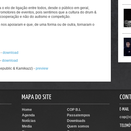
o elo de ligação entre todos, desde o público em geral,
romotores de eventos, pois sentimos que a cultura do drum &
 cooperação e não do autismo e competição.
 nos apoiaram e que, de uma forma ou de outra, tornaram o
 -
download
 -
download
epublic & Kamikazz) -
preview
MAPA DO SITE
CON
E-MAIL
Home
COP B.I.
Agenda
Passatempos
cop@c
Notícias
Downloads
TELEMÓ
Media
Quem somos