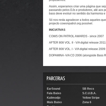
Assim, esperamos criar uma página que seja 
passando pelos DJs e produtores, até aos p
bass deve evoluir no sentido da harmonia e
Só nos resta agradecer a todos aqueles que
projecto cowonpatrol.org possível.
INICIATIVAS
COWS ON PATROL AWARDS - since 2007
AFTER 808 VOL. II - V/A digital release 2011
AFTER 808 VOL. I - V/A digital release 2009
DOPAMINA -V/A CD 2006 (alongside Bass R
PARCERIAS
EarSound
SB Recs
Fala Baixo
S.C.U.B.A.
Kalimodjo
Yellow Stripe
Mais Baixo
Zona 6