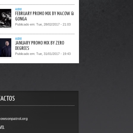
AUDIO
FEBRUARY PROMO MIX BY MACOW &
GONGA
Publicado em:
Tue, 28/02/2017 - 21:03
AUDIO
JANUARY PROMO MIX BY ZERO
DEGREES
Publicado em:
Tue, 31/01/2017 - 19:43
TACTOS
owsonpatrol.org
VEL