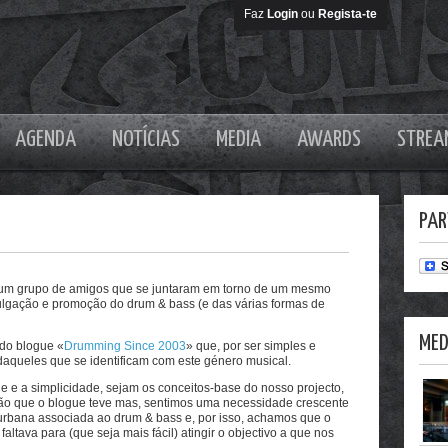
Faz
Login
ou
Regista-te
AGENDA
NOTÍCIAS
MEDIA
AWARDS
STREA
PAR
e um grupo de amigos que se juntaram em torno de um mesmo
vulgação e promoção do drum & bass (e das várias formas de
MED
 do blogue «
Drumming Since 2003
» que, por ser simples e
e daqueles que se identificam com este género musical.
e e a simplicidade, sejam os conceitos-base do nosso projecto,
ção que o blogue teve mas, sentimos uma necessidade crescente
urbana associada ao drum & bass e, por isso, achamos que o
altava para (que seja mais fácil) atingir o objectivo a que nos