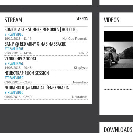
STREAM
VER MAIS
VIDEOS
SONICBLAST - SUMMER MEMORIES [HOT CUE...
STREAM VIDEO
19/12/2016 - 11:44
Hot Cue Records
SAN.P @ RED ARMY X-MAS MASSACRE
STREAM IMAGE
21/08/2015 - 14:34
saN.P
VENDO MPC2000XL
STREAM IMAGE
14/03/2015 - 20:45
KingSyze
NEUROTRAP ROOM SESSION
STREAM VIDEO
03/03/2015 - 02:40
Neurotrap
DJ MARKY - SILLY
NEURAHOLIC @ ARRAIAL D'ENGENHARIA...
STREAM VIDEO
Official Video
06/01/2015 - 02:40
Neuraholic
DOWNLOADS