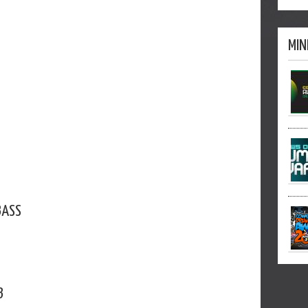
MIN
BASS
B