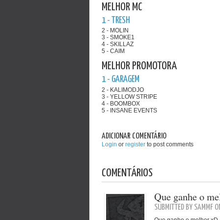
MELHOR MC
1 - TRESH
2 - MOLIN
3 - SMOKE1
4 - SKILLAZ
5 - CAIM
MELHOR PROMOTORA
1 - GARAGEM
2 - KALIMODJO
3 - YELLOW STRIPE
4 - BOOMBOX
5 - INSANE EVENTS
ADICIONAR COMENTÁRIO
Login
or
register
to post comments
COMENTÁRIOS
Que ganhe o me
SUBMITTED BY SAMMF O
Que ganhe o melhor xD