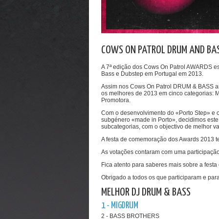
COWS ON PATROL DRUM AND BA
A 7ª edição dos Cows On Patrol AWARDS est
Bass e Dubstep em Portugal em 2013.
Assim nos Cows On Patrol DRUM & BASS a
os melhores de 2013 em cinco categorias: 
Promotora.
Com o desenvolvimento do «Porto Step» e o 
subgénero «made in Porto», decidimos est
subcategorias, com o objectivo de melhor va
A festa de comemoração dos Awards 2013 ter
As votações contaram com uma participaçã
Fica atento para saberes mais sobre a fest
Obrigado a todos os que participaram e pa
MELHOR DJ DRUM & BASS
1 - MIGDRUM
2 - BASS BROTHERS