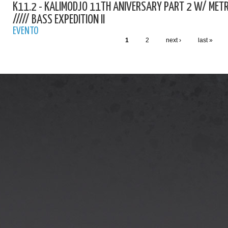
K11.2 - KALIMODJO 11TH ANIVERSARY PART 2 W/ MET
///// BASS EXPEDITION II
EVENTO
1
2
next ›
last »