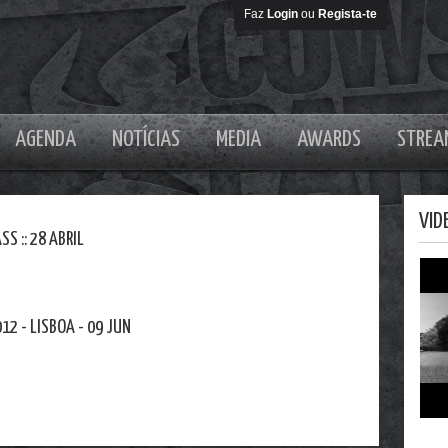
Faz
Login
ou
Regista-te
AGENDA
NOTÍCIAS
MEDIA
AWARDS
STREA
VID
S :: 28 ABRIL
2 - LISBOA - 09 JUN
DJ M