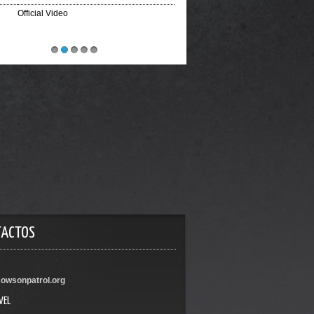
ial Video
1
2
3
4
5
TACTOS
owsonpatrol.org
VEL