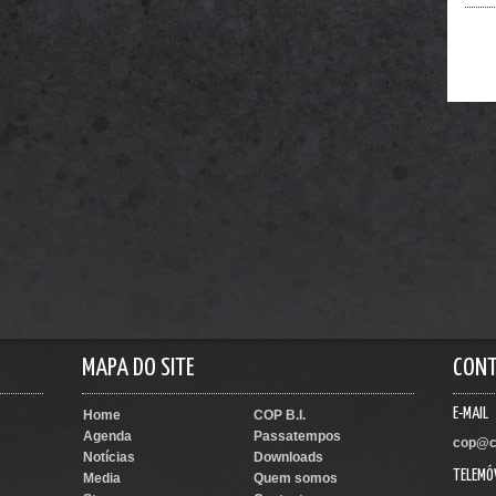
Offic
MAPA DO SITE
CON
E-MAIL
Home
COP B.I.
Agenda
Passatempos
cop@c
Notícias
Downloads
TELEMÓ
Media
Quem somos