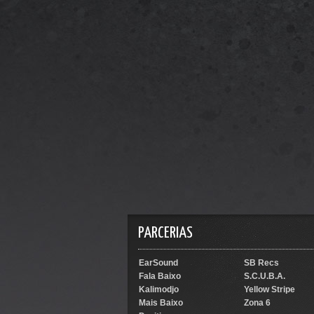
PARCERIAS
EarSound
SB Recs
Fala Baixo
S.C.U.B.A.
Kalimodjo
Yellow Stripe
Mais Baixo
Zona 6