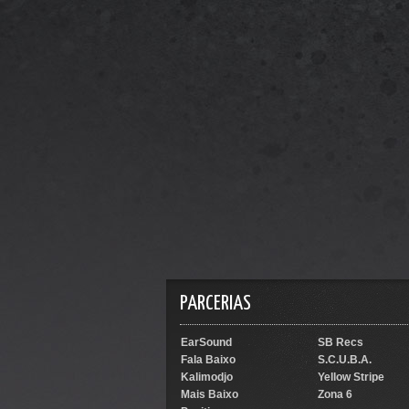
PARCERIAS
EarSound
SB Recs
Fala Baixo
S.C.U.B.A.
Kalimodjo
Yellow Stripe
Mais Baixo
Zona 6