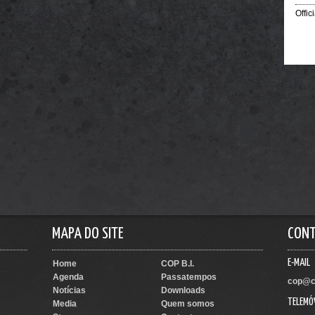
Offic
MAPA DO SITE
CON
E-MAIL
Home
COP B.I.
Agenda
Passatempos
cop@c
Notícias
Downloads
TELEMÓ
Media
Quem somos