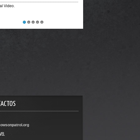
ial Video.
1
2
3
4
5
TACTOS
owsonpatrol.org
VEL