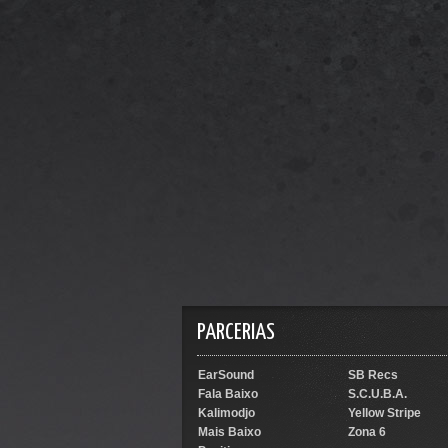
PARCERIAS
EarSound
SB Recs
Fala Baixo
S.C.U.B.A.
Kalimodjo
Yellow Stripe
Mais Baixo
Zona 6