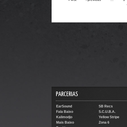
PARCERIAS
EarSound
SB Recs
Fala Baixo
S.C.U.B.A.
Kalimodjo
Yellow Stripe
Mais Baixo
Zona 6