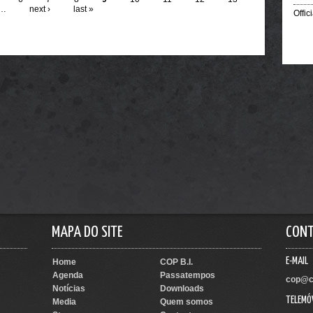
…
next ›
last »
Offic
MAPA DO SITE
CON
E-MAIL
Home
COP B.I.
Agenda
Passatempos
cop@c
Notícias
Downloads
TELEMÓ
Media
Quem somos