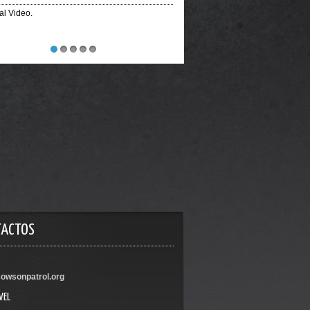
ial Video.
1
2
3
4
5
TACTOS
owsonpatrol.org
VEL