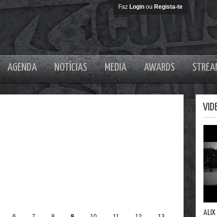
Faz
Login
ou
Regista-te
AGENDA
NOTÍCIAS
MEDIA
AWARDS
STREA
VID
ALIX
6
7
8
9
10
11
12
13