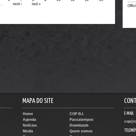
…
next ›
last »
Offic
MAPA DO SITE
CON
E-MAIL
Home
COP B.I.
Agenda
Passatempos
cop@c
Notícias
Downloads
TELEMÓ
Media
Quem somos