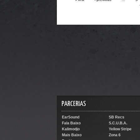
PARCERIAS
EarSound
SB Recs
Fala Baixo
S.C.U.B.A.
Kalimodjo
Yellow Stripe
Mais Baixo
Zona 6