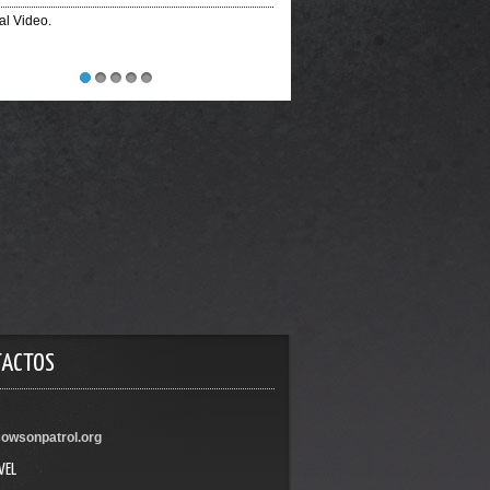
ial Video.
1
2
3
4
5
TACTOS
owsonpatrol.org
VEL