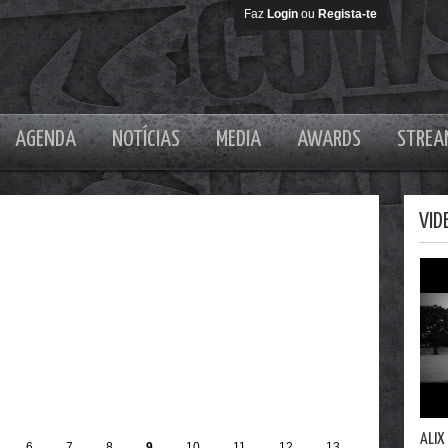
Faz
Login
ou
Regista-te
AGENDA
NOTÍCIAS
MEDIA
AWARDS
STREA
VID
ALIX
6
7
8
9
10
11
12
13