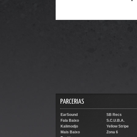
PARCERIAS
EarSound
SB Recs
Fala Baixo
S.C.U.B.A.
Kalimodjo
Yellow Stripe
Mais Baixo
Zona 6