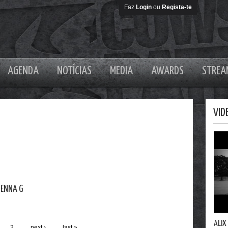
Faz
Login
ou
Regista-te
AGENDA
NOTÍCIAS
MEDIA
AWARDS
STREA
VID
JENNA G
ALIX
2
next ›
last »