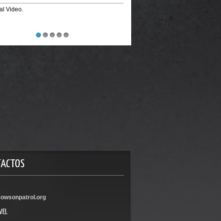
ial Video.
1
2
3
4
5
TACTOS
owsonpatrol.org
VEL