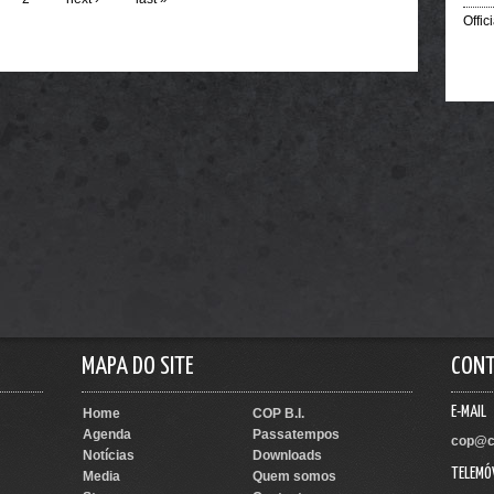
Offic
MAPA DO SITE
CON
E-MAIL
Home
COP B.I.
Agenda
Passatempos
cop@c
Notícias
Downloads
TELEMÓ
Media
Quem somos