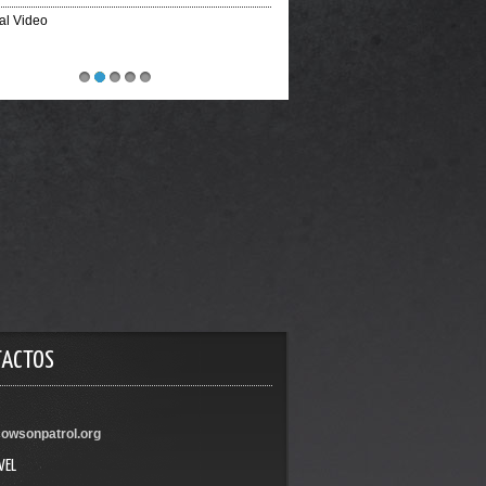
ial Video
1
2
3
4
5
TACTOS
owsonpatrol.org
VEL