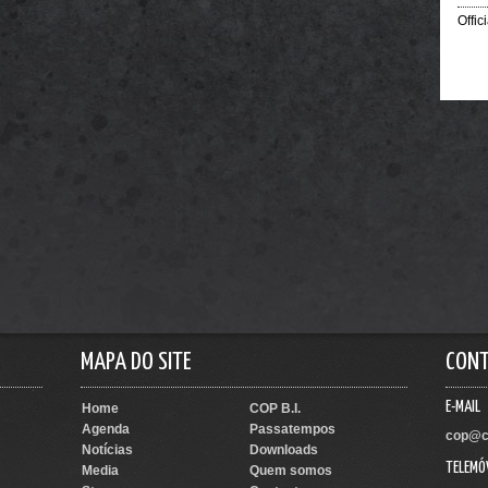
Offic
MAPA DO SITE
CON
E-MAIL
Home
COP B.I.
Agenda
Passatempos
cop@c
Notícias
Downloads
TELEMÓ
Media
Quem somos