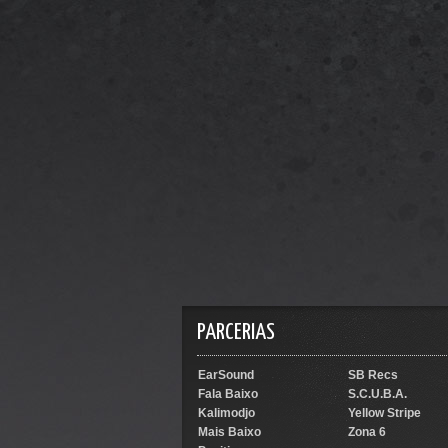
PARCERIAS
EarSound
SB Recs
Fala Baixo
S.C.U.B.A.
Kalimodjo
Yellow Stripe
Mais Baixo
Zona 6