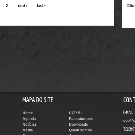
2
next ›
last »
Offic
MAPA DO SITE
CON
E-MAIL
Home
COP B.I.
Agenda
Passatempos
cop@c
Notícias
Downloads
TELEMÓ
Media
Quem somos