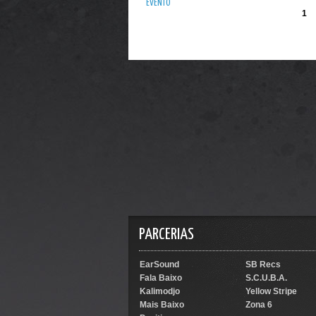
EVENTO
1
PARCERIAS
EarSound
SB Recs
Fala Baixo
S.C.U.B.A.
Kalimodjo
Yellow Stripe
Mais Baixo
Zona 6