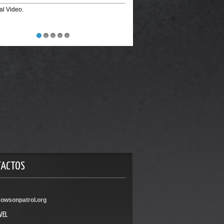
ial Video.
1
2
3
4
5
TACTOS
owsonpatrol.org
VEL