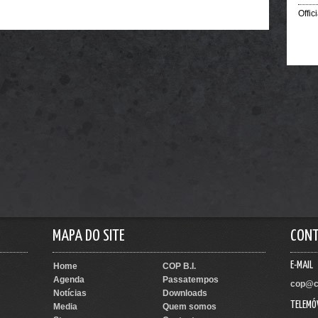
Offic
MAPA DO SITE
CON
E-MAIL
Home
COP B.I.
Agenda
Passatempos
cop@c
Notícias
Downloads
TELEMÓ
Media
Quem somos