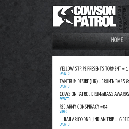
HOME
YELLOW-STRIPE PRESENTS TORMENT # 1
EVENTO
TANTRUM DESIRE (UK) :: DRUM'N'BASS &
EVENTO
COWS ON PATROL DRUM&BASS AWARDS 
EVENTO
RED ARMY CONSPIRACY #04
VIDEO
..:: BAILARICO DNB , INDIAN TRIP ::.. 6 D
EVENTO