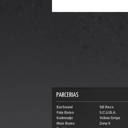
PARCERIAS
EarSound
SB Recs
Fala Baixo
S.C.U.B.A.
Kalimodjo
Yellow Stripe
Mais Baixo
Zona 6