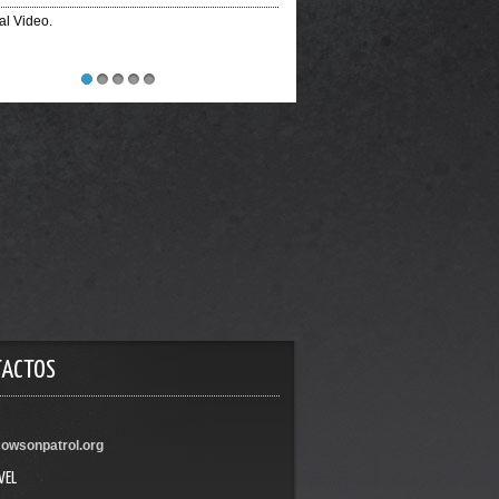
ial Video.
1
2
3
4
5
TACTOS
owsonpatrol.org
VEL