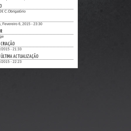
O
2€ C.Obrigatório
, Fevereiro 6, 2015 - 23:30
OR
ge
 CRIAÇÃO
/2015 - 21:33
 ÚLTIMA ACTUALIZAÇÃO
/2015 - 22:23