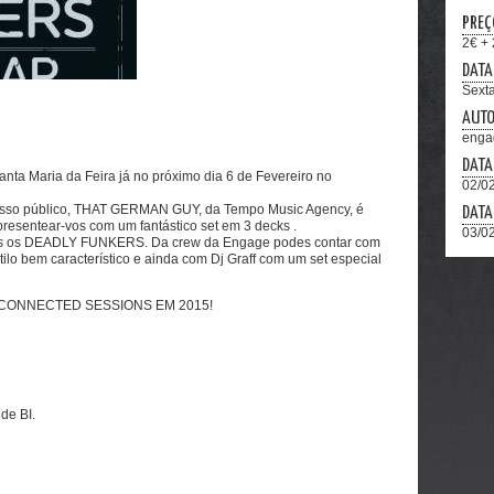
PREÇ
2€ + 
DATA
Sexta
AUT
enga
DATA
Maria da Feira já no próximo dia 6 de Fevereiro no
02/02
nosso público, THAT GERMAN GUY, da Tempo Music Agency, é
DATA
 presentear-vos com um fantástico set em 3 decks .
03/02
ntes os DEADLY FUNKERS. Da crew da Engage podes contar com
lo bem característico e ainda com Dj Graff com um set especial
CONNECTED SESSIONS EM 2015!
de BI.