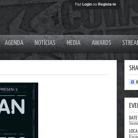
Faz
Login
ou
Regista-te
AGENDA
NOTÍCIAS
MEDIA
AWARDS
STREA
SHA
EVE
DATE
Sexta
LOCA
Escad