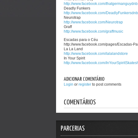
http://www.facebook.com/thatgermanguydnb
Deadly Funkers
http://www.facebook.com/DeadlyFunkersdnb
Neurotrap
http://www.facebook.com/Neurotrap
Graff
http://www.facebook.com/graffmusic
Escadas para o Céu
http://www.facebook.com/pages/Escadas-
La La Land
http://www.facebook.com/lalalandstore
In Your Spirit
http://www.facebook.com/InYourSpiritSkates
ADICIONAR COMENTÁRIO
Login
or
register
to post comments
COMENTÁRIOS
PARCERIAS