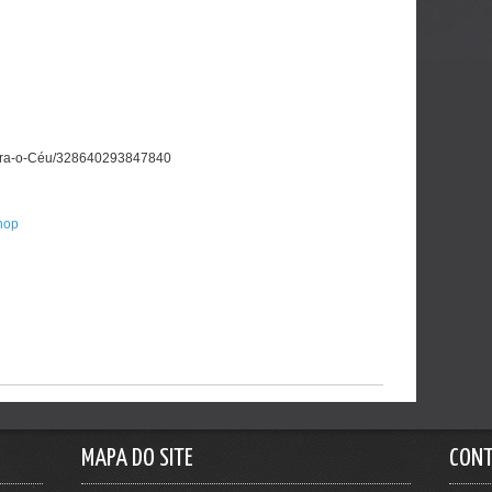
Para-o-Céu/328640293847840
hop
MAPA DO SITE
CON