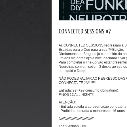
CONNECTED SESSIONS #7
As CONNECTED SESSIONS regressam a Santa 
Escadas para o Céu para a sua 7ª Edição.
Diretamente de Braga, o já conhecido do 
um dos melhores dj’s a nível nacional e vai
Para completar o line-up vão estar prese
Neurotrap com um set em 3 decks ao seu esti
de Liquid e Deep!
NÃO PODES FALTAR AO REGRESSO DAS 
CONNECTA-TE JÁ!!!!!!!!!
Entrada: 2€ (+2€ consumo obrigatório)
FINOS 1€ ALL NIGHT!!
ATENÇÃO:
- Entrada sujeita a apresentação obrigatória 
- Proibida a entrada a menores de 16 anos.
/////////////////////////////////////////
That German Guy