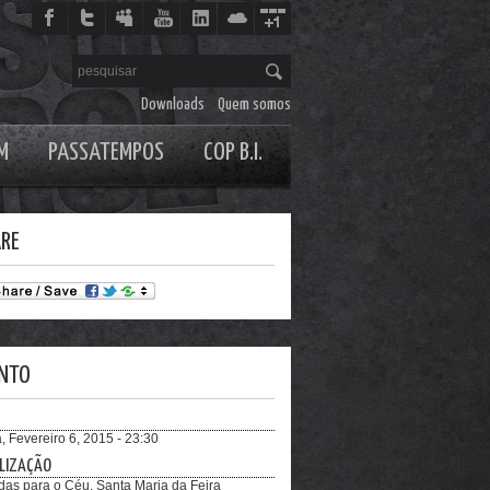
Downloads
Quem somos
M
PASSATEMPOS
COP B.I.
RE
NTO
, Fevereiro 6, 2015 - 23:30
LIZAÇÃO
as para o Céu, Santa Maria da Feira