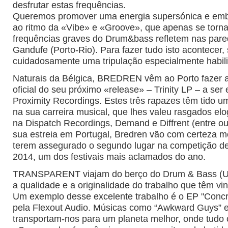
desfrutar estas frequências.
Queremos promover uma energia supersónica e em
ao ritmo da «Vibe» e «Groove», que apenas se torn
frequências graves do Drum&bass refletem nas par
Gandufe (Porto-Rio). Para fazer tudo isto acontecer
cuidadosamente uma tripulação especialmente habilit
Naturais da Bélgica, BREDREN vêm ao Porto fazer 
oficial do seu próximo «release» – Trinity LP – a ser 
Proximity Recordings. Estes três rapazes têm tido 
na sua carreira musical, que lhes valeu rasgados el
na Dispatch Recordings, Demand e Diffrent (entre ou
sua estreia em Portugal, Bredren vão com certeza m
terem assegurado o segundo lugar na competição d
2014, um dos festivais mais aclamados do ano.
TRANSPARENT viajam do berço do Drum & Bass (U
a qualidade e a originalidade do trabalho que têm vi
Um exemplo desse excelente trabalho é o EP "Concre
pela Flexout Audio. Músicas como “Awkward Guys” e
transportam-nos para um planeta melhor, onde tudo 