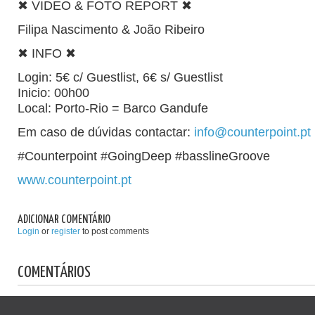
✖ VIDEO & FOTO REPORT ✖
Filipa Nascimento & João Ribeiro
✖ INFO ✖
Login: 5€ c/ Guestlist, 6€ s/ Guestlist
Inicio: 00h00
Local: Porto-Rio = Barco Gandufe
Em caso de dúvidas contactar:
info@counterpoint.pt
#Counterpoint #GoingDeep #basslineGroove
www.counterpoint.pt
ADICIONAR COMENTÁRIO
Login
or
register
to post comments
COMENTÁRIOS