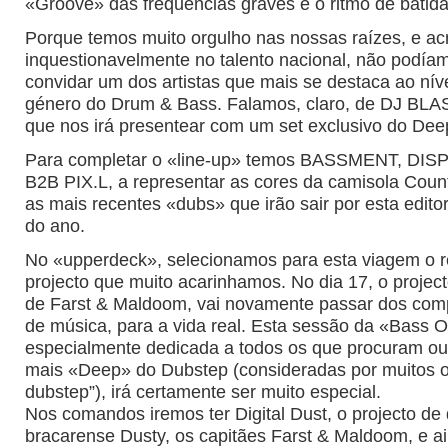
«Groove» das frequências graves e o ritmo de batid
Porque temos muito orgulho nas nossas raízes, e ac
inquestionavelmente no talento nacional, não podía
convidar um dos artistas que mais se destaca ao nív
género do Drum & Bass. Falamos, claro, de DJ BLAST
que nos irá presentear com um set exclusivo do Dee
Para completar o «line-up» temos BASSMENT, DI
B2B PIX.L, a representar as cores da camisola Count
as mais recentes «dubs» que irão sair por esta editor
do ano.
No «upperdeck», selecionamos para esta viagem o 
projecto que muito acarinhamos. No dia 17, o pro
de Farst & Maldoom, vai novamente passar dos comp
de música, para a vida real. Esta sessão da «Bass O
especialmente dedicada a todos os que procuram ou
mais «Deep» do Dubstep (consideradas por muitos o
dubstep”), irá certamente ser muito especial.
Nos comandos iremos ter Digital Dust, o projecto de
bracarense Dusty, os capitães Farst & Maldoom, e a