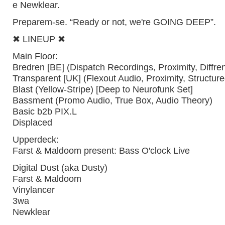
e Newklear.
Preparem-se. “Ready or not, we're GOING DEEP”.
✖ LINEUP ✖
Main Floor:
Bredren [BE] (Dispatch Recordings, Proximity, Diffren
Transparent [UK] (Flexout Audio, Proximity, Structur
Blast (Yellow-Stripe) [Deep to Neurofunk Set]
Bassment (Promo Audio, True Box, Audio Theory)
Basic b2b PIX.L
Displaced
Upperdeck:
Farst & Maldoom present: Bass O'clock Live
Digital Dust (aka Dusty)
Farst & Maldoom
Vinylancer
3wa
Newklear