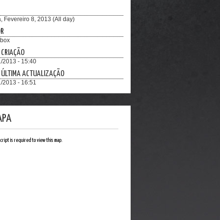
, Fevereiro 8, 2013 (All day)
OR
hbox
 CRIAÇÃO
/2013 - 15:40
 ÚLTIMA ACTUALIZAÇÃO
/2013 - 16:51
APA
cript is required to view this map.