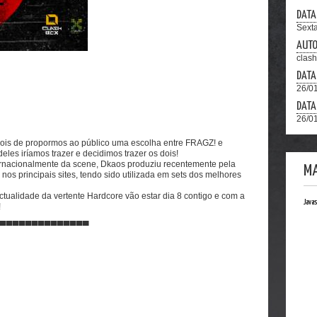
DATA
Sexta
AUT
clas
DATA
26/01
DATA
26/01
pois de propormos ao público uma escolha entre FRAGZ! e
es iríamos trazer e decidimos trazer os dois!
ternacionalmente da scene, Dkaos produziu recentemente pela
M
nos principais sites, tendo sido utilizada em sets dos melhores
tualidade da vertente Hardcore vão estar dia 8 contigo e com a
Javas
!
▀▀▀▀▀▀▀▀▀▀▀▀▀▀▀▀