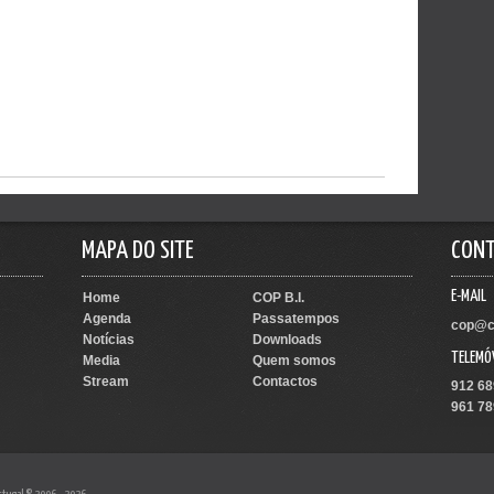
MAPA DO SITE
CON
E-MAIL
Home
COP B.I.
Agenda
Passatempos
cop@c
Notícias
Downloads
TELEMÓ
Media
Quem somos
Stream
Contactos
912 68
961 78