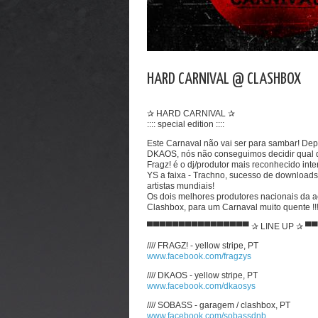
HARD CARNIVAL @ CLASHBOX
✰ HARD CARNIVAL ✰
:::: special edition ::::
Este Carnaval não vai ser para sambar! De
DKAOS, nós não conseguimos decidir qual del
Fragz! é o dj/produtor mais reconhecido in
YS a faixa - Trachno, sucesso de downloads 
artistas mundiais!
Os dois melhores produtores nacionais da ac
Clashbox, para um Carnaval muito quente !!
▀▀▀▀▀▀▀▀▀▀▀▀▀▀▀▀ ✰ LINE UP ✰ 
//// FRAGZ! - yellow stripe, PT
www.facebook.com/fragzys
//// DKAOS - yellow stripe, PT
www.facebook.com/dkaosys
//// SOBASS - garagem / clashbox, PT
www.facebook.com/sobassdnb