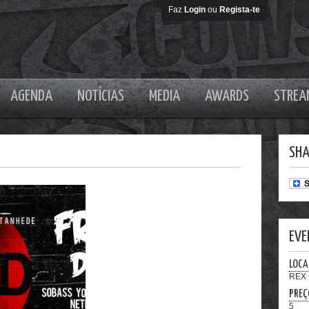
Faz
Login
ou
Regista-te
AGENDA
NOTÍCIAS
MEDIA
AWARDS
STREA
SHA
EVE
LOCA
REX
PREÇ
5