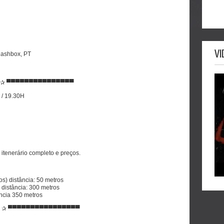
VI
clashbox, PT
 ✰ ▀▀▀▀▀▀▀▀▀▀▀▀▀▀▀
 / 19.30H
 itenerário completo e preços.
s) distância: 50 metros
 distância: 300 metros
ância 350 metros
N ✰ ▀▀▀▀▀▀▀▀▀▀▀▀▀▀▀▀