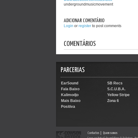
undergroundmusicmovement
ADICIONAR COMENTÁRIO
Login
or
register
to post comments
COMENTÁRIOS
PARCERIAS
EarSound
SB Recs
Fala Baixo
S.C.U.B.A.
Kalimodjo
Yellow Stripe
Mais Baixo
Zona 6
Positiva
Contactos
Quem somos