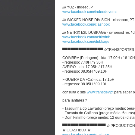
//// YOZ - indeed, PT
www.facebook.com/indeedevents
//// WICKED NOISE DIVISION - clashbox, PT
www.facebook.com/clashbox
//// NETRIX b2b DUBKAGE - synergist rec / 
www.facebook.com/netrixdnb
www.facebook.com/dubkage
▀▀▀▀▀▀▀▀▀▀▀▀▀▀▀ ✰TRANSPORTES
COIMBRA (Portagem) - ida: 17.00H / 18.10H
- regresso: 7.40H / 9.30H
AVEIRO - ida: 17.05H / 17.35H
- regresso: 08.05H / 09.10H
FIGUEIRA DA FOZ - ida: 17.15H
- regresso: 08.05H / 09.10H
consulta o site
www.transdev.pt
para saber o
para jantares ?
- Tasquinha do Lavrador (preço médio: 5euro
- Encanto do Golfinho (preço médio: 5euros)
- Dom Fininho (preço médio: 12 euros) dist
▀▀▀▀▀▀▀▀▀▀▀▀▀▀▀▀ ✰ PRODUCTIO
♛ CLASHBOX ♛
www.facebook.com/clashbox