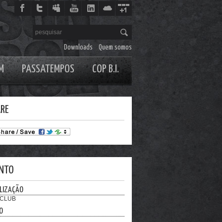
Downloads
Quem somos
M
PASSATEMPOS
COP B.I.
RE
NTO
LIZAÇÃO
 CLUB
O