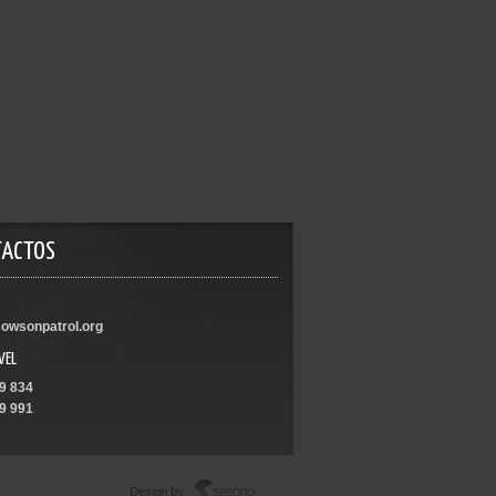
TACTOS
owsonpatrol.org
VEL
9 834
9 991