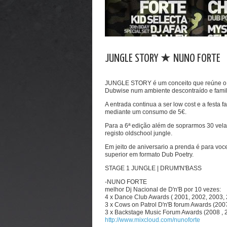
JUNGLE STORY ★ NUNO FORTE
JUNGLE STORY é um conceito que reúne o 
Dubwise num ambiente descontraído e famili
A entrada continua a ser low cost e a festa 
mediante um consumo de 5€.
Para a 6ª edição além de soprarmos 30 vel
registo oldschool jungle.
Em jeito de aniversario a prenda é para vo
superior em formato Dub Poetry.
STAGE 1 JUNGLE | DRUM'N'BASS
-NUNO FORTE
melhor Dj Nacional de D'n'B por 10 vezes:
4 x Dance Club Awards ( 2001, 2002, 2003,
3 x Cows on Patrol D'n'B forum Awards (200
3 x Backstage Music Forum Awards (2008 , 
http://www.mixcloud.com/nunoforte