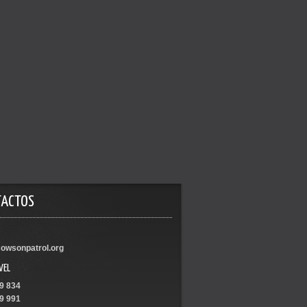
TACTOS
owsonpatrol.org
VEL
9 834
9 991