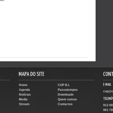
MAPA DO SITE
CON
E-MAIL
Home
COP B.I.
Agenda
Passatempos
cop@c
Notícias
Downloads
TELEMÓ
Media
Quem somos
Stream
Contactos
912 68
961 78