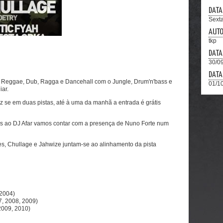
DATA
Sexta
AUT
tkp
DATA
30/09
DATA
Reggae, Dub, Ragga e Dancehall com o Jungle, Drum'n'bass e
01/10
ar.
faz se em duas pistas, até à uma da manhã a entrada é grátis
as ao DJ Afar vamos contar com a presença de Nuno Forte num
ces, Chullage e Jahwize juntam-se ao alinhamento da pista
 2004)
7, 2008, 2009)
2009, 2010)