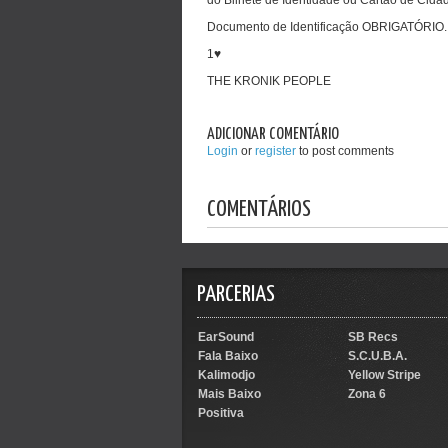
Documento de Identificação OBRIGATÓRIO.
1♥
THE KRONIK PEOPLE
ADICIONAR COMENTÁRIO
Login
or
register
to post comments
COMENTÁRIOS
PARCERIAS
EarSound
SB Recs
Fala Baixo
S.C.U.B.A.
Kalimodjo
Yellow Stripe
Mais Baixo
Zona 6
Positiva