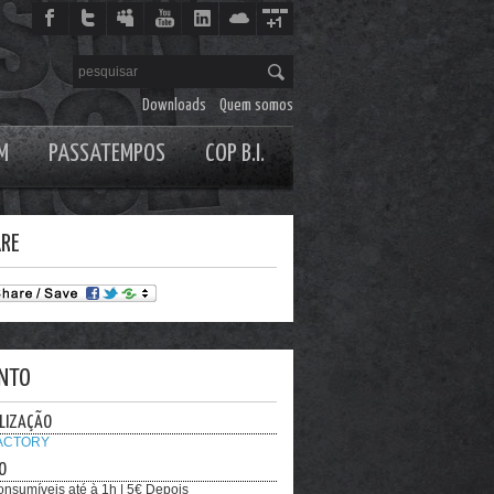
Downloads
Quem somos
M
PASSATEMPOS
COP B.I.
RE
NTO
LIZAÇÃO
FACTORY
O
nsumíveis até à 1h | 5€ Depois