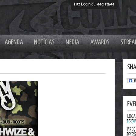
Faz
Login
ou
Regista-te
AGENDA
NOTÍCIAS
MEDIA
AWARDS
STREA
SHA
EVE
LOCA
LX 
PREÇ
5€ Co