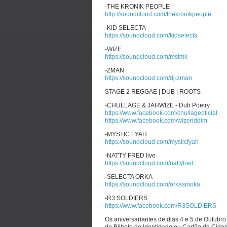
-THE KRONIK PEOPLE
http://soundcloud.com/thekronikpeople
-KID SELECTA
https://soundcloud.com/kidselecta
-WIZE
https://soundcloud.com/mstmk
-ZMAN
https://soundcloud.com/dj-zman
STAGE 2 REGGAE | DUB | ROOTS
-CHULLAGE & JAHWIZE - Dub Poetry
https://www.facebook.com/chullageoficial
https://www.facebook.com/wizeriddim
-MYSTIC FYAH
https://soundcloud.com/mysticfyah
-NATTY FRED live
https://soundcloud.com/nattyfred
-SELECTA ORKA
https://soundcloud.com/orkasmoka
-R3 SOLDIERS
https://www.facebook.com/R3SOLDIERS
Os aniversariantes de dias 4 e 5 de Outubro
do Bilhete de Identidade ou Cartão de Cida