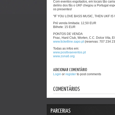
Com eventos esgotados, em locais tão cari
delírio dos fãs o UKF chegou a Portugal es
os presentes!
"IF YOU LOVE BASS MUSIC, THEN UKF IS
Pré venda limitada: 12,50 EUR
Bilhete: 15 EUR
PONTOS DE VENDA
Fnac, Hard Club, Worten, C.C. Dolce Vita, E
www.ticketline.sapo.pt
(reservas: 707 234 23
Todas as infos em:
www.positivaeventos.pt
www.zona6.org
ADICIONAR COMENTÁRIO
Login
or
register
to post comments
COMENTÁRIOS
PARCERIAS