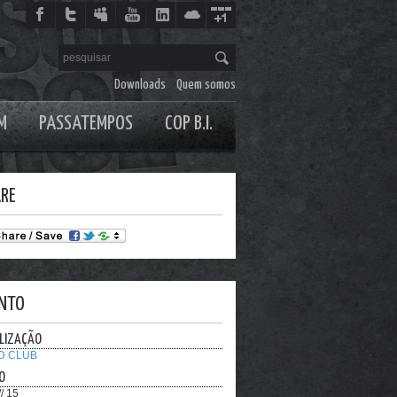
Downloads
Quem somos
M
PASSATEMPOS
COP B.I.
RE
NTO
LIZAÇÃO
D CLUB
O
// 15