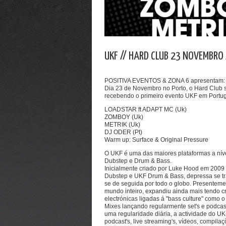
UKF // HARD CLUB 23 NOVEMBRO 
POSITIVA EVENTOS & ZONA 6 apresentam:
Dia 23 de Novembro no Porto, o Hard Club se
recebendo o primeiro evento UKF em Portugal
LOADSTAR ft ADAPT MC (Uk)
ZOMBOY (Uk)
METRIK (Uk)
DJ ODER (Pt)
Warm up: Surface & Original Pressure
O UKF é uma das maiores plataformas a nív
Dubstep e Drum & Bass.
Inicialmente criado por Luke Hood em 2009
Dubstep e UKF Drum & Bass, depressa se tra
se de seguida por todo o globo. Presentemen
mundo inteiro, expandiu ainda mais tendo 
electrónicas ligadas á "bass culture" como o
Mixes lançando regularmente set's e podcast
uma regularidade diária, a actividade do UKF
podcast's, live streaming's, vídeos, compilaç