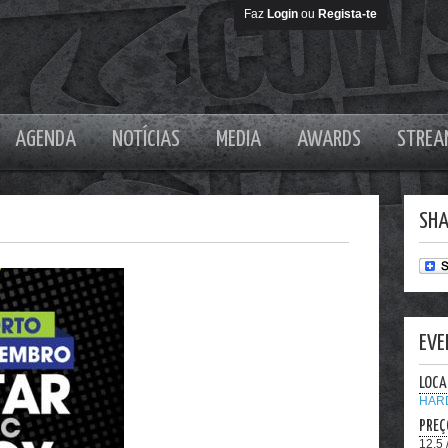
Faz
Login
ou
Regista-te
AGENDA
NOTÍCIAS
MEDIA
AWARDS
STREA
SHA
EVE
LOCA
HAR
PREÇ
12,5 