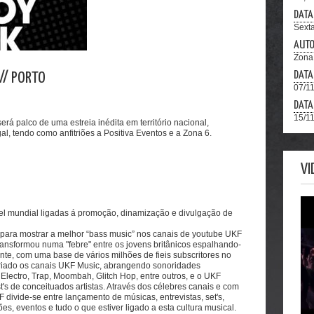
DATA
Sext
AUT
Zona
DATA
// PORTO
07/11
DATA
15/11
rá palco de uma estreia inédita em território nacional,
, tendo como anfitriões a Positiva Eventos e a Zona 6.
VI
el mundial ligadas á promoção, dinamização e divulgação de
 para mostrar a melhor “bass music” nos canais de youtube UKF
nsformou numa "febre" entre os jovens britânicos espalhando-
te, com uma base de vários milhões de fieis subscritores no
criado os canais UKF Music, abrangendo sonoridades
 Electro, Trap, Moombah, Glitch Hop, entre outros, e o UKF
's de conceituados artistas. Através dos célebres canais e com
 divide-se entre lançamento de músicas, entrevistas, set's,
ões, eventos e tudo o que estiver ligado a esta cultura musical.