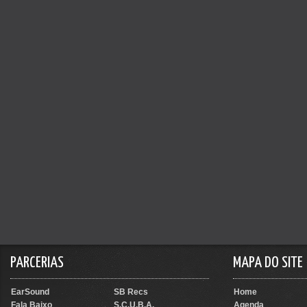
PARCERIAS
MAPA DO SITE
EarSound
SB Recs
Home
Fala Baixo
S.C.U.B.A.
Agenda