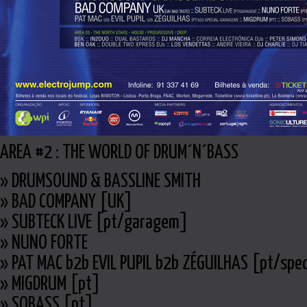
AREA #2 : THE WORLD OF DRUM´N´BASS
» DRUMSOUND & BASSLINE SMITH
» BAD COMPANY [UK]
» SUBTECK LIVE [pt/garagem]
» NUNO FORTE
» PAT MAC b2b EVIL PUPIL b2b ZÉGUILHAS [pt/spe
» MIGDRUM [pt]
» SOBASS [pt]