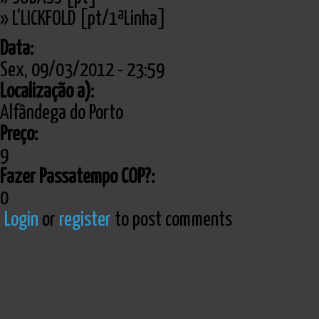
» L'LICKFOLD [pt/1ªLinha]
Data:
Sex, 09/03/2012 - 23:59
Localização a):
Alfândega do Porto
Preço:
9
Fazer Passatempo COP?:
0
Login
or
register
to post comments