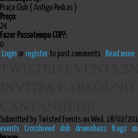
Praça Club ( Antigo Pedras )
Preço:
2€
Fazer Passatempo COP?:
0
Login
or
register
to post comments
Read more
TWISTED EVENTS 2
INVITES EARSOUND //
CANTANHEDE
Submitted by Twisted Events on Wed, 18/02/201
events
Crossbreed
dnb
drumnbass
fragz
m