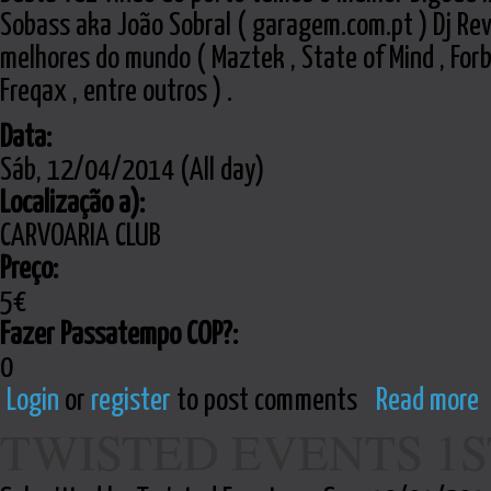
Sobass aka João Sobral ( garagem.com.pt ) Dj Rev
melhores do mundo ( Maztek , State of Mind , Forb
Freqax , entre outros ) .
Data:
Sáb, 12/04/2014 (All day)
Localização a):
CARVOARIA CLUB
Preço:
5€
Fazer Passatempo COP?:
0
Login
or
register
to post comments
Read more
TWISTED EVENTS 1