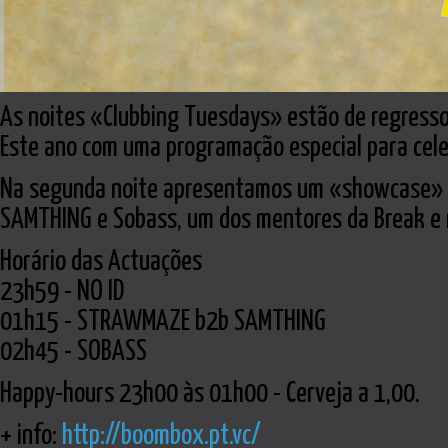
As noites «Clubbing Tuesdays» estão de regresso 
Este ano com uma programação especial para cele
Na segunda noite apresentamos um «showcase» d
SAMTHING e Sobass, um dos mentores da Break e 
Horário das Actuações
23h59 - NO ID
01h15 - STRAWMAZE b2b SAMTHING
02h45 - SOBASS
Happy-hours 23h00 às 01h00 - Cerveja a 1,00.
+ info:
http://boombox.pt.vc/