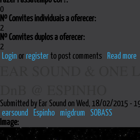
0
Nº Convites individuais a oferecer:
2
Nº Convites duplos a oferecer:
2
Login
or
register
to post comments
Read more
EAR SOUND & ONE L
DnB @ ESPINHO
Submitted by Ear Sound on Wed, 18/02/2015 - 1
earsound
Espinho
migdrum
SOBASS
Image: