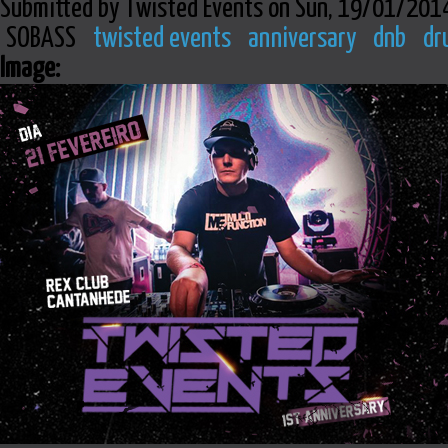
Submitted by Twisted Events on Sun, 19/01/2014
SOBASS
twisted events
anniversary
dnb
dr
Image: