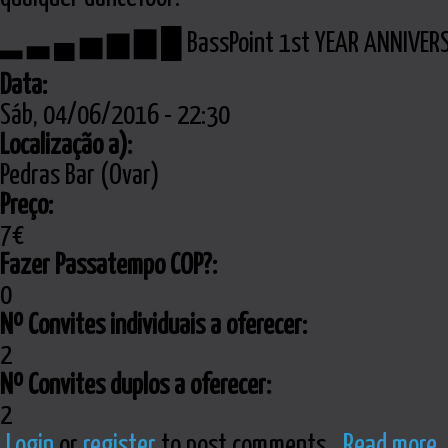
▂ ▃ ▄ ▅ ▆ ▇ █ BassPoint 1st YEAR ANNIV
Data:
Sáb, 04/06/2016 - 22:30
Localização a):
Pedras Bar (Ovar)
Preço:
7€
Fazer Passatempo COP?:
0
Nº Convites individuais a oferecer:
2
Nº Convites duplos a oferecer:
2
Login
or
register
to post comments
Read more