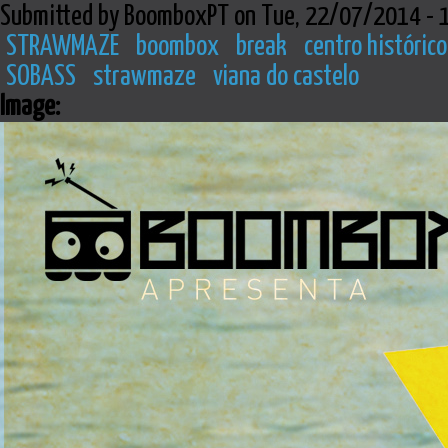
Submitted by BoomboxPT on Tue, 22/07/2014 - 
STRAWMAZE
boombox
break
centro histórico
SOBASS
strawmaze
viana do castelo
Image: