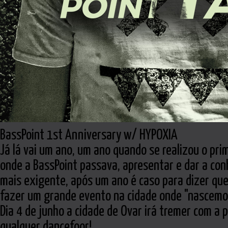
BassPoint 1st Anniversary w/ HYPOXIA
Já lá vai um ano, um ano quando se realizou o prim
onde a BassPoint passava, apresentar e dar a con
mais exigente, após um ano é caso para dizer que
fazer um grande evento na cidade onde "nascemos
Dia 4 de junho a cidade de Ovar irá tremer com a 
qualquer dancefoor!