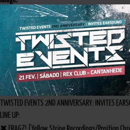
Image:
TWISTED EVENTS 2ND ANNIVERSARY: INVITES EARSO
LINE UP:
✖ FRAGZ! [Yellow Stripe Recordings/Position Ch