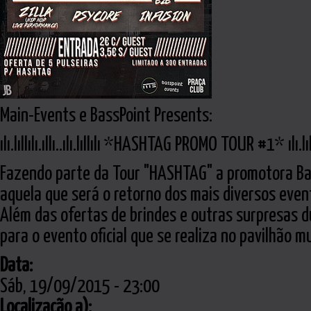
Main-Events e BassPoint Presents:
ılı.lıllılı.ıllı..ılı.lıllılı *HASHTAG PROMO TOUR #1* ılı.lıllılı.
Fazendo parte da Tour "HASHTAG" a promotora Bas
aquela que será o retorno dos mais diversos event
Além das ofertas de brindes e outras surpresas 
para o evento oficial que se realiza no pavilhão m
Data:
Sáb, 19/09/2015 - 23:00
Localização a):