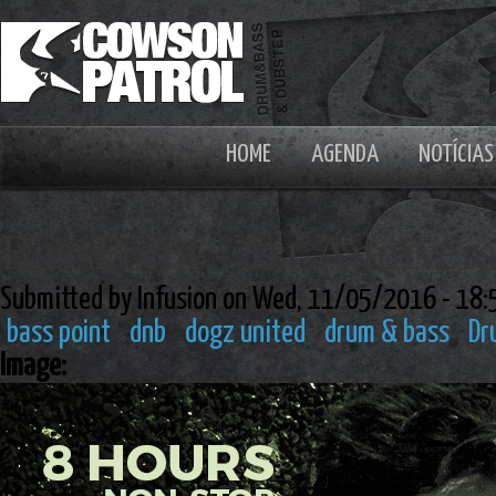
HOME
AGENDA
NOTÍCIAS
BassPoint - 1st Anniver
Submitted by Infusion on Wed, 11/05/2016 - 18:
bass point
dnb
dogz united
drum & bass
Dr
Image: