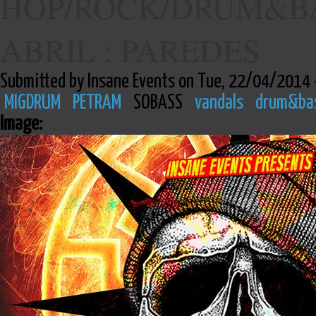
HOP/ROCK/DRUM&BA
ABRIL : PAREDES
Submitted by Insane Events on Tue, 22/04/2014 
MIGDRUM
PETRAM
SOBASS
vandals
drum&ba
Image: