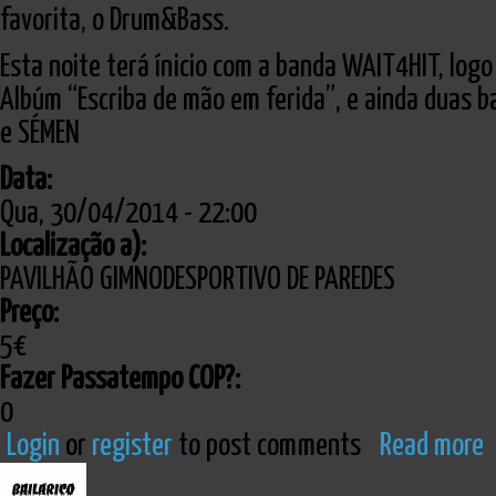
favorita, o Drum&Bass.
Esta noite terá ínicio com a banda WAIT4HIT, lo
Albúm “Escriba de mão em ferida”, e ainda duas 
e SÉMEN
Data:
Qua, 30/04/2014 - 22:00
Localização a):
PAVILHÃO GIMNODESPORTIVO DE PAREDES
Preço:
5€
Fazer Passatempo COP?:
0
Login
or
register
to post comments
Read more