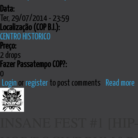
Data:
Ter, 29/07/2014 - 23:59
Localização (COP B.I.):
CENTRO HISTORICO
Preço:
2 drops
Fazer Passatempo COP?:
0
Login
or
register
to post comments
Read more
INSANE FEST #1 [HIP