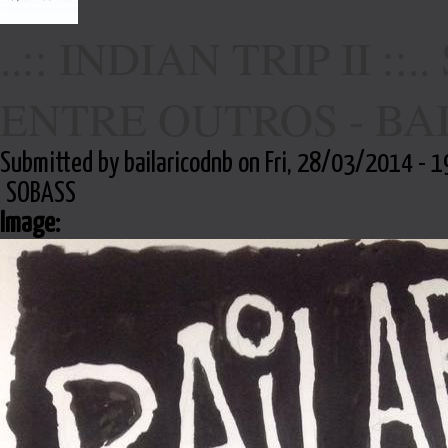
..:: INDIAN TRIP II :
ENTRE OUTROS - BA
Submitted by bailaricodnb on Fri, 28/03/2014 - 1
SOBASS
Image: