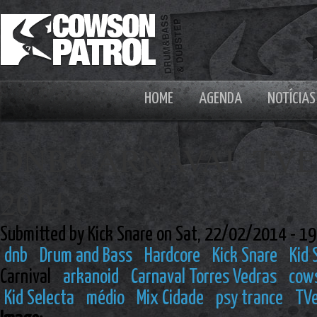
HOME
AGENDA
NOTÍCIAS
DNB CARNAVAL TVE
2014
Submitted by Kick Snare on Sat, 22/02/2014 - 19
dnb
Drum and Bass
Hardcore
Kick Snare
Kid 
Carnival
arkanoid
Carnaval Torres Vedras
cows
Kid Selecta
médio
Mix Cidade
psy trance
TV