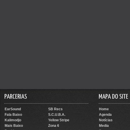
PARCERIAS
MAPA DO SITE
EarSound
SB Recs
Home
Fala Baixo
S.C.U.B.A.
Agenda
Kalimodjo
Yellow Stripe
Notícias
Mais Baixo
Zona 6
Media