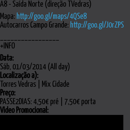
A8 - Saída Norte (direção TVedras)
Mapa:
http://goo.gl/maps/4QSe8
Autocarros Campo Grande:
http://goo.gl/J0rZPS
_________________
+INFO
Data:
Sáb, 01/03/2014 (All day)
Localização a):
Torres Vedras | Mix Cidade
Preço:
PASSE2DIAS: 4,50€ pré | 7,50€ porta
Video Promocional: