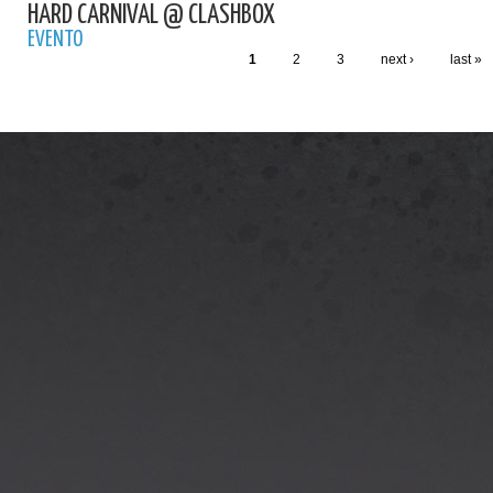
HARD CARNIVAL @ CLASHBOX
EVENTO
1
2
3
next ›
last »