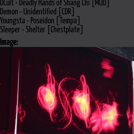
DCult - Deadly Hands of Shang Chi [MUD]
Demon - Unidentified [CDR]
Youngsta - Poseidon [Tempa]
Sleeper - Shelter [Chestplate]
Image: