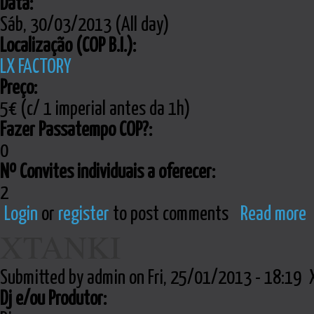
Data:
Sáb, 30/03/2013 (All day)
Localização (COP B.I.):
LX FACTORY
Preço:
5€ (c/ 1 imperial antes da 1h)
Fazer Passatempo COP?:
0
Nº Convites individuais a oferecer:
2
Login
or
register
to post comments
Read more
XTANKI
Submitted by admin on Fri, 25/01/2013 - 18:19
Dj e/ou Produtor: