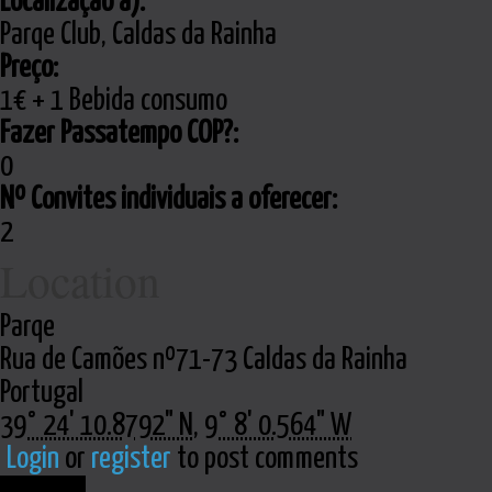
Localização a):
Parqe Club, Caldas da Rainha
Preço:
1€ + 1 Bebida consumo
Fazer Passatempo COP?:
0
Nº Convites individuais a oferecer:
2
Location
Parqe
Rua de Camões nº71-73 Caldas da Rainha
Portugal
39° 24' 10.8792" N
,
9° 8' 0.564" W
Login
or
register
to post comments