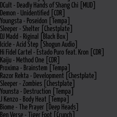
DCult - Deadly Hands of Shang Chi [MUD]
Demon - Unidentified [CDR]
Youngsta - Poseidon [Tempa]
Sleeper - Shelter [Chestplate]
DJ Madd - Riginal [Black Box]
Icicle - Acid Step [Shogun Audio]
Hi Fidel Cartel - Estado Puro feat. Kron [CDR]
Kaiju - Method One [CDR]
Proxima - Brainstem [Tempa]
Razor Rekta - Development [Chestplate]
Sleeper - Zombies [Chestplate]
Younsta - Destruction [Tempa]
J Kenzo - Body Heat [Tempa]
Biome - The Prayer [Deep Heads]
Ben Verse - Tiger Foot [Crunch]