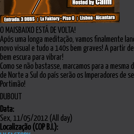
O MAISBAIXO ESTÁ DE VOLTA!
Após uma longa meditação, vamos finalmente lanç
novo visual e tudo a 140s bem graves! A partir 
bem escura para vibrar!
Como se não bastasse, marcamos para a mesma dat
de Norte a Sul do país serão os Imperadores de s
Portimão!
DUBOUT
Data:
Sex, 11/05/2012 (All day)
Localização (COP B.I.):