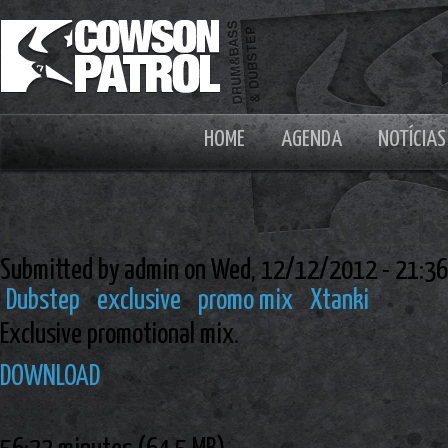
HOME
AGENDA
NOTÍCIAS
December Promo Mix by
Submitted by admin on Wed, 12/12/2012 - 21:36
Dubstep
exclusive
promo mix
Xtanki
Exclusive promotional mix.
DOWNLOAD