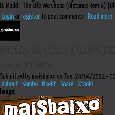
DJ Madd - The Life We Chose (Distance Remix) [B
Login
or
register
to post comments
Read more
MAIS BAIXO DUBSTEP
FAKTORY
Submitted by maisbaixo on Tue, 24/04/2012 - 0
dubout
Kombo
Nsekt
Snare
Xtanki
Image: