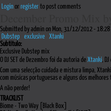
Login
or
register
to post comments
December Promo Mix by
Submitted by admin on Mon, 31/12/2012 - 18:28
Dubstep
exclusive
Xtanki
Subtitulo:
Exclusive Dubstep mix
O DJ SET de Dezembro foi da autoria de
Xtanki
, DJ
Com uma selecção cuidada e mistura limpa, Xtank
com músicas portuguesas e alguns dos melhores 
A não perder!
TRACKLIST
Biome - Two Way [Black Box]