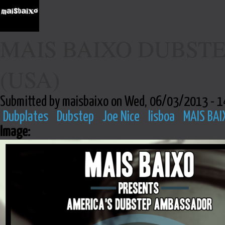
MAIS BAIXO DUBSTEP 
(USA)
Submitted by maisbaixo on Wed, 06/03/2013 - 1
Dubplates
Dubstep
Joe Nice
lisboa
MAIS BAI
Image: