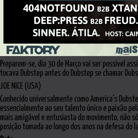
Preparem-se, dia 30 de Março vai ser possível ass
tocava Dubstep antes do Dubstep se chamar Dubs
JOE NICE (USA)
Conhecido universalmente como America's Dubste
essencialmente ao seu talento único e paixão pe
mais amigável e entusiasta do movimento, não só
posição tomada ao longo dos anos na defesa do la