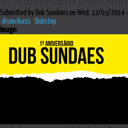
Submitted by Dub Sundaes on Wed, 12/03/2014 -
drumnbass
Dubstep
Image: