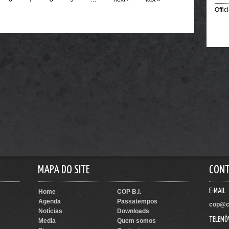
Offic
MAPA DO SITE
CON
E-MAIL
Home
COP B.I.
Agenda
Passatempos
cop@c
Notícias
Downloads
TELEMÓ
Media
Quem somos