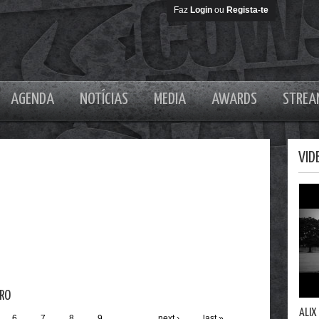
Faz
Login
ou
Regista-te
AGENDA
NOTÍCIAS
MEDIA
AWARDS
STREA
VID
ERO
ALIX
6
7
8
9
…
next ›
last »