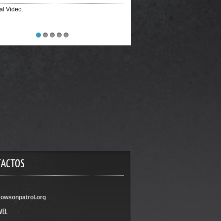
ial Video.
1
2
3
4
5
TACTOS
owsonpatrol.org
VEL