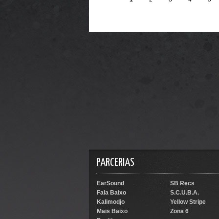
PARCERIAS
EarSound
SB Recs
Fala Baixo
S.C.U.B.A.
Kalimodjo
Yellow Stripe
Mais Baixo
Zona 6