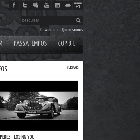
Downloads
Quem somos
M
PASSATEMPOS
COP B.I.
EOS
VER MAIS
DJ MARKY - SILLY