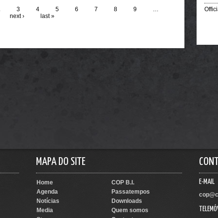
2
3
4
5
6
7
Official Video.
8
9
…
next ›
last »
MAPA DO SITE
CON
E-MAIL
Home
COP B.I.
Agenda
Passatempos
cop@c
Notícias
Downloads
TELEMÓ
Media
Quem somos