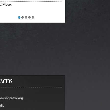
Official Video
1
2
3
4
5
TACTOS
owsonpatrol.org
VEL