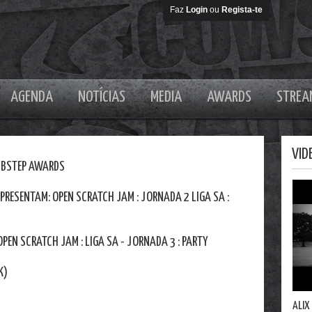
Faz
Login
ou
Regista-te
AGENDA
NOTÍCIAS
MEDIA
AWARDS
STREA
VID
UBSTEP AWARDS
RESENTAM: OPEN SCRATCH JAM : JORNADA 2 LIGA SA :
EN SCRATCH JAM : LIGA SA - JORNADA 3 : PARTY
K)
ALIX PEREZ - LOSING YOU