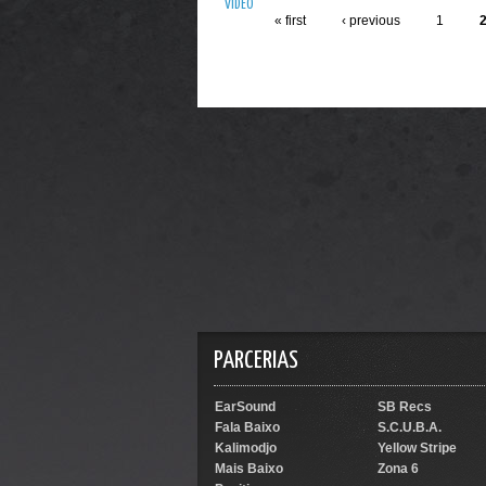
VIDEO
« first
‹ previous
1
PARCERIAS
EarSound
SB Recs
Fala Baixo
S.C.U.B.A.
Kalimodjo
Yellow Stripe
Mais Baixo
Zona 6