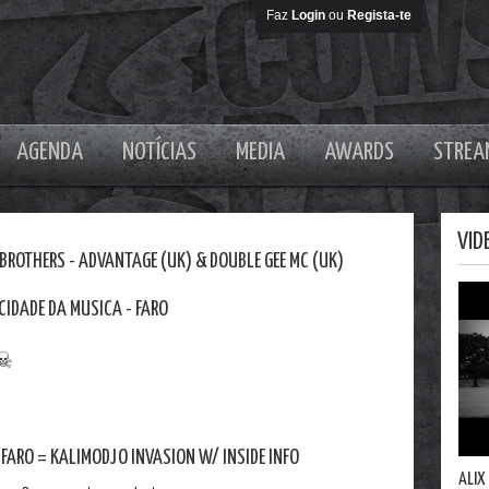
Faz
Login
ou
Regista-te
AGENDA
NOTÍCIAS
MEDIA
AWARDS
STREA
VID
BROTHERS - ADVANTAGE (UK) & DOUBLE GEE MC (UK)
CIDADE DA MUSICA - FARO
✞☠
ARO = KALIMODJO INVASION W/ INSIDE INFO
ALIX