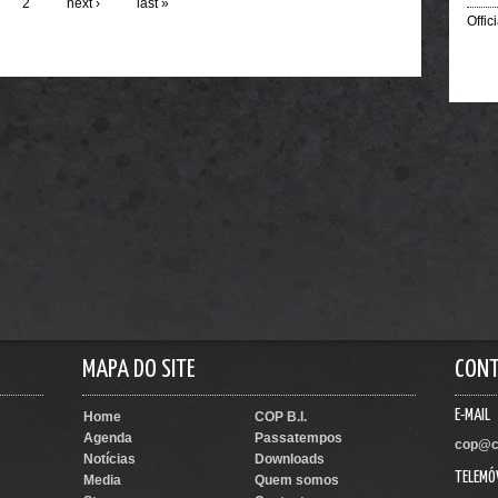
2
next ›
last »
Offic
MAPA DO SITE
CON
E-MAIL
Home
COP B.I.
Agenda
Passatempos
cop@c
Notícias
Downloads
TELEMÓ
Media
Quem somos