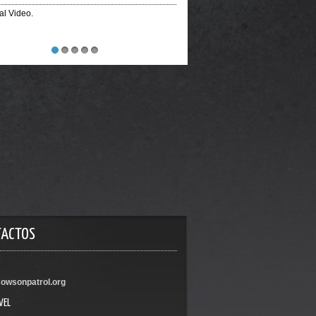
ial Video.
1
2
3
4
5
TACTOS
owsonpatrol.org
VEL