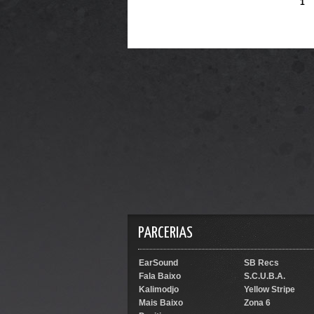
1
PARCERIAS
EarSound
SB Recs
Fala Baixo
S.C.U.B.A.
Kalimodjo
Yellow Stripe
Mais Baixo
Zona 6