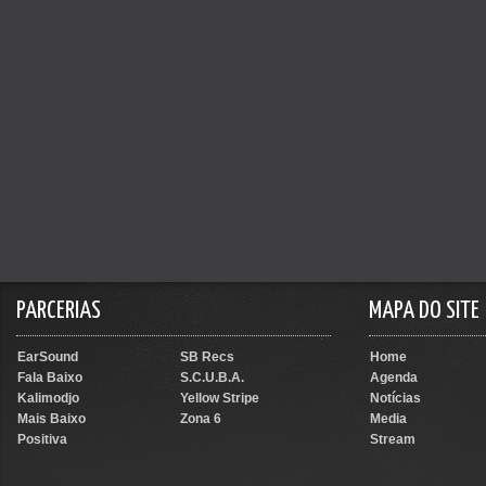
PARCERIAS
MAPA DO SITE
EarSound
SB Recs
Home
Fala Baixo
S.C.U.B.A.
Agenda
Kalimodjo
Yellow Stripe
Notícias
Mais Baixo
Zona 6
Media
Positiva
Stream