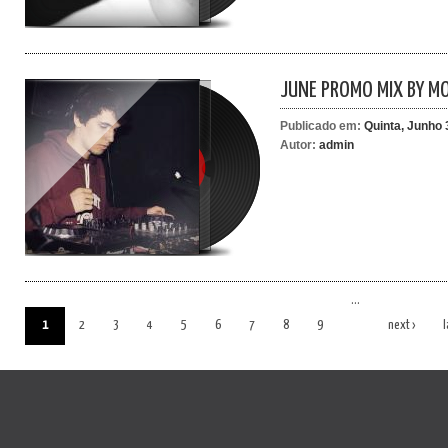
JUNE PROMO MIX BY M
Publicado em:
Quinta, Junho 
Autor:
admin
…
1
2
3
4
5
6
7
8
9
next ›
l