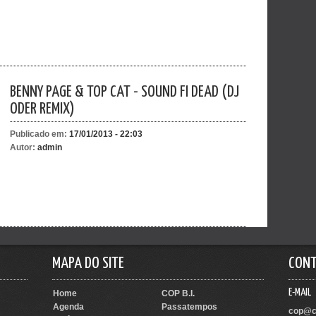
BENNY PAGE & TOP CAT - SOUND FI DEAD (DJ
ODER REMIX)
Publicado em:
17/01/2013 - 22:03
Autor:
admin
MAPA DO SITE
CON
E-MAIL
Home
COP B.I.
Agenda
Passatempos
cop@c