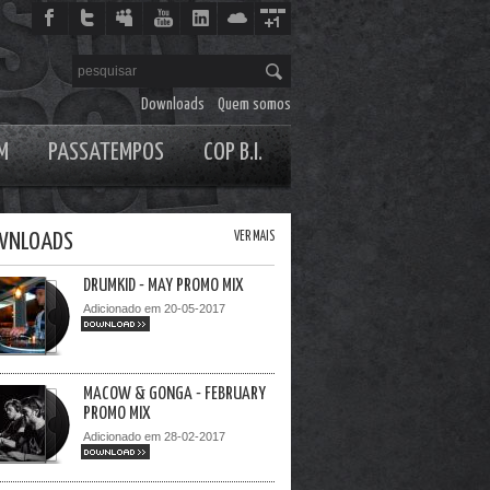
Downloads
Quem somos
M
PASSATEMPOS
COP B.I.
WNLOADS
VER MAIS
DRUMKID - MAY PROMO MIX
Adicionado em 20-05-2017
DOWNLOAD >>
MACOW & GONGA - FEBRUARY
PROMO MIX
Adicionado em 28-02-2017
DOWNLOAD >>