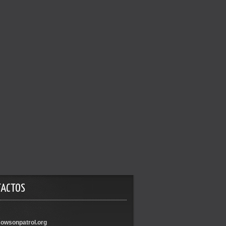
TACTOS
owsonpatrol.org