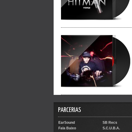
PARCERIAS
EarSound
SB Recs
Fala Baixo
S.C.U.B.A.