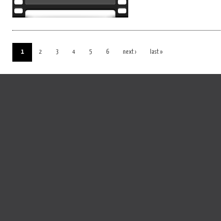
1
2
3
4
5
6
next ›
last »