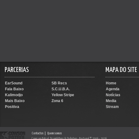
PARCERIAS
MAPA DO SITE
EarSound
SB Recs
Home
Fala Baixo
S.C.U.B.A.
Agenda
Kalimodjo
Yellow Stripe
Notícias
Mais Baixo
Zona 6
Media
Positiva
Stream
Contactos
Quem somos
Cows on Patrol, Drum&Bass & Dubstep - Portugal © 2006 - 2026