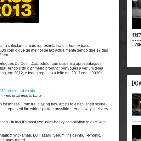
DJ M
Offic
tar a colectânea mais representativa do drum & bass
2 CDs com o que de melhor se faz actualmente sendo que 12 das
tânea.
ortuguês DJ Oder, DJ/produtor que dispensa apresentações
al, tendo sido o primeiro produtor português a ver um tema
ena, em 2012, e tendo repetido o feito em 2013 com «9020».
DO
013.breakbeat.co.uk/
eries of all time is back!
 freshness. From trailblazing new artists to established scene-
o represent the widest picture possible… And always delivers
n - in fact it’s most exclusive-heavy compilation to date with
 Majik & Wickaman, DJ Hazard, Serum, InsideInfo, T-Phonic,
and many more!