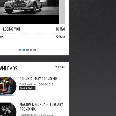
ARKY - SILLY
ial Video
1
2
3
4
5
WNLOADS
VER MAIS
DRUMKID - MAY PROMO MIX
Adicionado em 20-05-2017
DOWNLOAD >>
MACOW & GONGA - FEBRUARY
PROMO MIX
Adicionado em 28-02-2017