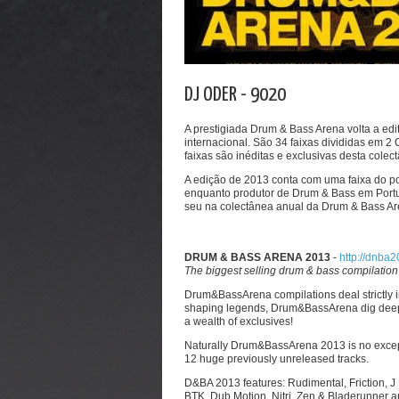
DJ ODER - 9020
A prestigiada Drum & Bass Arena volta a edi
internacional. São 34 faixas divididas em 
faixas são inéditas e exclusivas desta colec
A edição de 2013 conta com uma faixa do p
enquanto produtor de Drum & Bass em Portug
seu na colectânea anual da Drum & Bass Ar
DRUM & BASS ARENA 2013
-
http://dnba2
The biggest selling drum & bass compilation s
Drum&BassArena compilations deal strictly in
shaping legends, Drum&BassArena dig deep t
a wealth of exclusives!
Naturally Drum&BassArena 2013 is no exceptio
12 huge previously unreleased tracks.
D&BA 2013 features: Rudimental, Friction, J
BTK, Dub Motion, Nitri, Zen & Bladerunner 