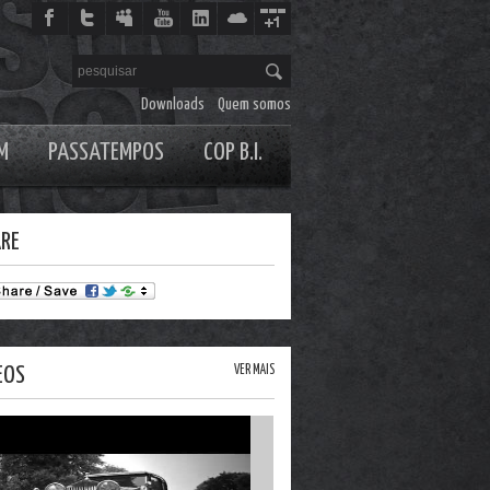
Downloads
Quem somos
M
PASSATEMPOS
COP B.I.
RE
EOS
VER MAIS