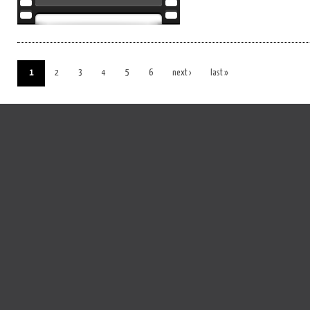
1
2
3
4
5
6
next ›
last »