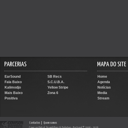
PARCERIAS
MAPA DO SITE
EarSound
SB Recs
Home
Fala Baixo
S.C.U.B.A.
Agenda
Kalimodjo
Yellow Stripe
Notícias
Mais Baixo
Zona 6
Media
Positiva
Stream
Contactos
Quem somos
Cows on Patrol, Drum&Bass & Dubstep - Portugal © 2006 - 2026