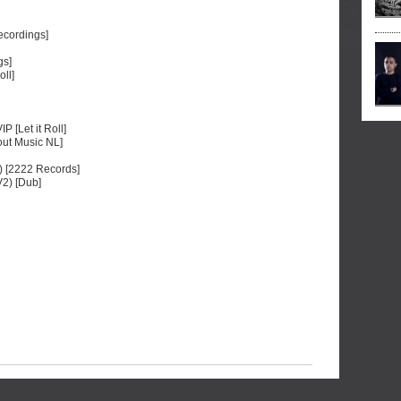
ecordings]
gs]
ll]
 [Let it Roll]
out Music NL]
 [2222 Records]
V2) [Dub]