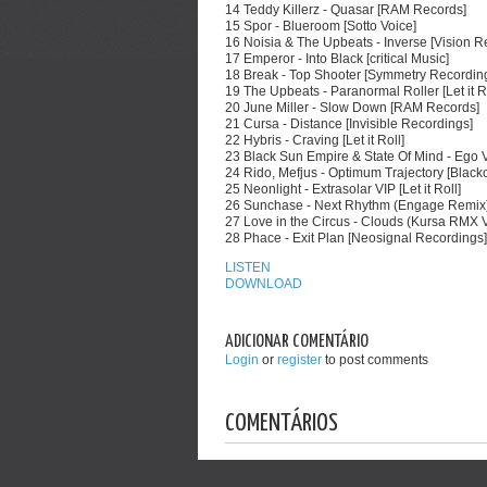
14 Teddy Killerz - Quasar [RAM Records]
15 Spor - Blueroom [Sotto Voice]
16 Noisia & The Upbeats - Inverse [Vision R
17 Emperor - Into Black [critical Music]
18 Break - Top Shooter [Symmetry Recordin
19 The Upbeats - Paranormal Roller [Let it Ro
20 June Miller - Slow Down [RAM Records]
21 Cursa - Distance [Invisible Recordings]
22 Hybris - Craving [Let it Roll]
23 Black Sun Empire & State Of Mind - Ego VIP
24 Rido, Mefjus - Optimum Trajectory [Black
25 Neonlight - Extrasolar VIP [Let it Roll]
26 Sunchase - Next Rhythm (Engage Remix)
27 Love in the Circus - Clouds (Kursa RMX 
28 Phace - Exit Plan [Neosignal Recordings]
LISTEN
DOWNLOAD
ADICIONAR COMENTÁRIO
Login
or
register
to post comments
COMENTÁRIOS