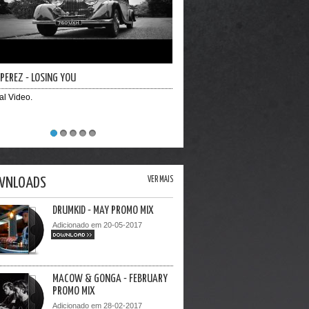
ARKY - SILLY
ial Video
1
2
3
4
5
WNLOADS
VER MAIS
DRUMKID - MAY PROMO MIX
Adicionado em 20-05-2017
DOWNLOAD >>
MACOW & GONGA - FEBRUARY
PROMO MIX
Adicionado em 28-02-2017