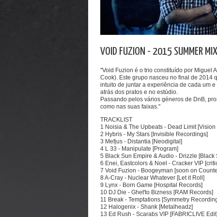
VOID FUZION - 2015 SUMMER MI
"Void Fuzion é o trio constituído por Miguel 
Cook). Este grupo nasceu no final de 2014 
intuito de juntar a experiência de cada um
atrás dos pratos e no estúdio.
Passando pelos vários géneros de DnB, prom
como nas suas faixas."
TRACKLIST
1 Noisia & The Upbeats - Dead Limit [Vision
2 Hybris - My Stars [Invisible Recordings]
3 Mefjus - Distantia [Neodigital]
4 L 33 - Manipulate [Program]
5 Black Sun Empire & Audio - Drizzle [Black
6 Enei, Eastcolors & Noel - Cracker VIP [criti
7 Void Fuzion - Boogeyman [soon on Counte
8 A-Cray - Nuclear Whatever [Let it Roll]
9 Lynx - Born Game [Hospital Records]
10 DJ Die - Ghet'to Bizness [RAM Records]
11 Break - Temptations [Symmetry Recordin
12 Halogenix - Shank [Metalheadz]
13 Ed Rush - Scarabs VIP [FABRICLIVE Edit