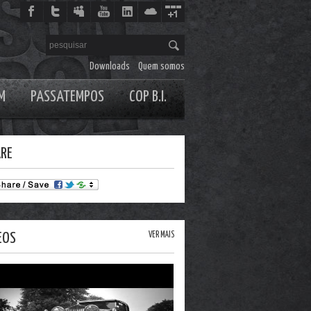
Downloads
Quem somos
M
PASSATEMPOS
COP B.I.
RE
EOS
VER MAIS