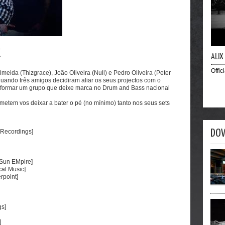
X
DJ M
Offic
Almeida (Thizgrace), João Oliveira (Null) e Pedro Oliveira (Peter
quando três amigos decidiram aliar os seus projectos com o
 e formar um grupo que deixe marca no Drum and Bass nacional
etem vos deixar a bater o pé (no mínimo) tanto nos seus sets
DO
 Recordings]
 Sun EMpire]
cal Music]
rpoint]
gs]
]