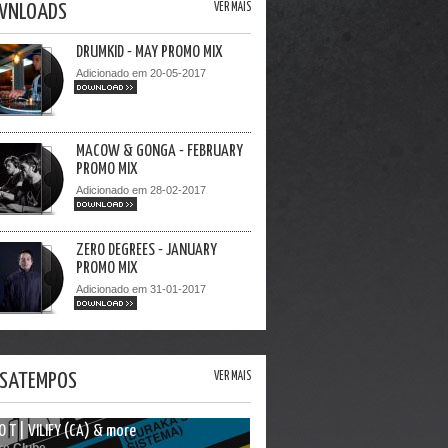
WNLOADS
VER MAIS
DRUMKID - MAY PROMO MIX
Adicionado em 20-05-2017
DOWNLOAD >>
MACOW & GONGA - FEBRUARY
PROMO MIX
Adicionado em 28-02-2017
DOWNLOAD >>
ZERO DEGREES - JANUARY
PROMO MIX
Adicionado em 31-01-2017
DOWNLOAD >>
SATEMPOS
VER MAIS
 O T | VILIFY (CA) & more
re Clube