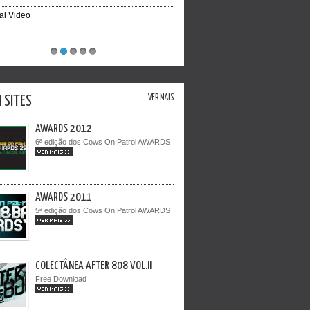
ial Video
1
2
3
4
5
I SITES
VER MAIS
AWARDS 2012
6ª edição dos Cows On Patrol AWARDS
VER MAIS >>
AWARDS 2011
5ª edição dos Cows On Patrol AWARDS
VER MAIS >>
COLECTÂNEA AFTER 808 VOL.II
Free Download
VER MAIS >>