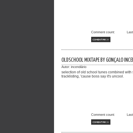
Comment count:
Las
COMENTAR >>
OLDSCHOOL MIXTAPE BY GONÇALO INCE
Autor:
incendiàrio
selection of old school tunes combined with 
tracklisting, 'cause boss say it's uncool.
Comment count:
Las
COMENTAR >>