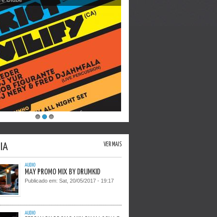
1
2
3
IA
VER MAIS
AUDIO
MAY PROMO MIX BY DRUMKID
Publicado em:
Sat, 20/05/2017 - 19:17
AUDIO