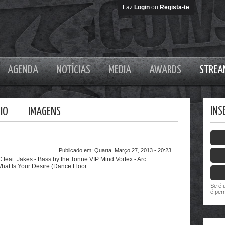
Faz
Login
ou
Regista-te
AGENDA
NOTÍCIAS
MEDIA
AWARDS
STREA
INS
IO
IMAGENS
Publicado em:
Quarta, Março 27, 2013 - 20:23
 feat. Jakes - Bass by the Tonne VIP Mind Vortex - Arc
What Is Your Desire (Dance Floor...
Se é 
é per