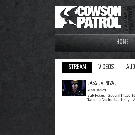
HOME
STREAM
VIDEOS
AUD
BASS CARNIVAL
Autor:
djgraff
Sub Focus - Special Place TC
Tantrum Desire feat. I-Kay - 