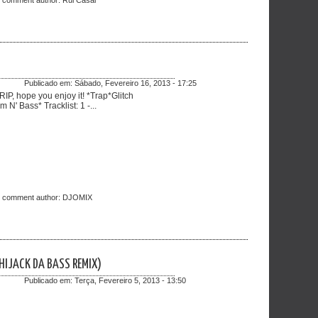
t comment author:
Rui Casal
Publicado em:
Sábado, Fevereiro 16, 2013 - 17:25
RIP, hope you enjoy it! *Trap*Glitch
 Bass* Tracklist: 1 -...
t comment author:
DJOMIX
(HIJACK DA BASS REMIX)
Publicado em:
Terça, Fevereiro 5, 2013 - 13:50