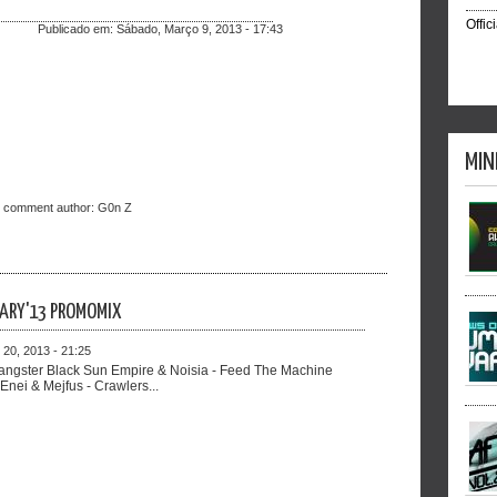
Offic
Publicado em:
Sábado, Março 9, 2013 - 17:43
MIN
t comment author:
G0n Z
ARY'13 PROMOMIX
 20, 2013 - 21:25
angster Black Sun Empire & Noisia - Feed The Machine
nei & Mejfus - Crawlers...