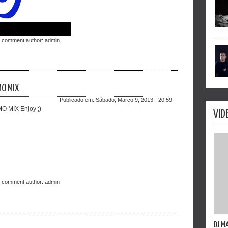
t comment author:
admin
MO MIX
Publicado em:
Sábado, Março 9, 2013 - 20:59
 MIX Enjoy ;)
VID
t comment author:
admin
DJ M