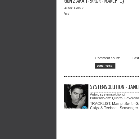
G0N Z AKA T-ERROR - MARCH '13
Autor:
G0n Z
\m/
Comment count:
Las
COMENTAR >>
SYSTEMSOLUTION - JANU
Autor:
systemsolutiondj
Publicado em:
Quarta, Fevereiro
TRACKLIST: Mampi Swift - G
Calyx & Teebee - Scavenger E