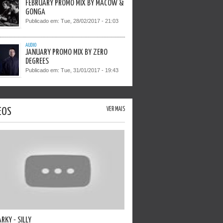
FEBRUARY PROMO MIX BY MACOW &
GONGA
Publicado em:
Tue, 28/02/2017 - 21:03
AUDIO
JANUARY PROMO MIX BY ZERO
DEGREES
Publicado em:
Tue, 31/01/2017 - 19:43
EOS
VER MAIS
ARKY - SILLY