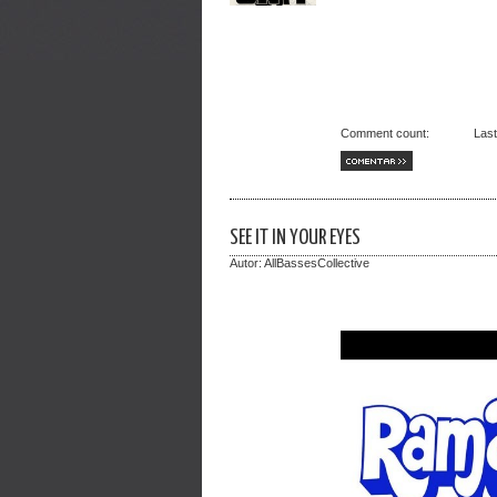
Comment count:
Las
COMENTAR >>
SEE IT IN YOUR EYES
Autor:
AllBassesCollective