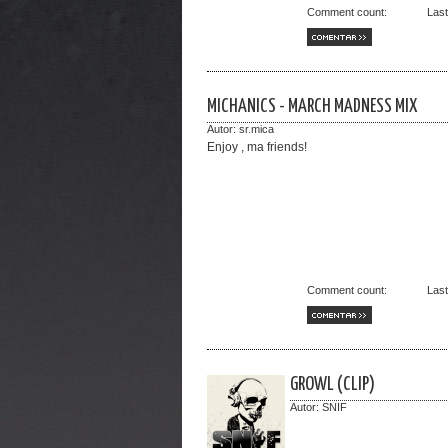
Comment count:
Las
COMENTAR >>
MICHANICS - MARCH MADNESS MIX
Autor:
sr.mica
Enjoy , ma friends!
Comment count:
Las
COMENTAR >>
GROWL (CLIP)
Autor:
SNIF