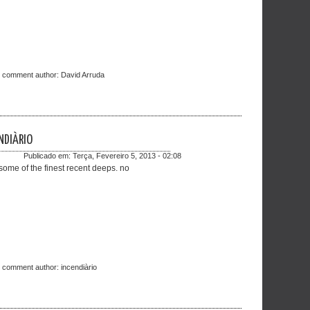
t comment author:
David Arruda
NDIÀRIO
Publicado em:
Terça, Fevereiro 5, 2013 - 02:08
some of the finest recent deeps. no
t comment author:
incendiàrio