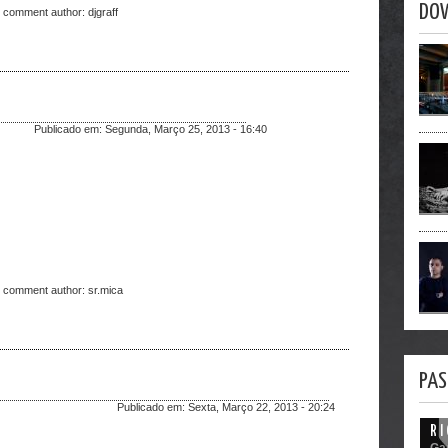
DO
t comment author:
djgraff
Publicado em:
Segunda, Março 25, 2013 - 16:40
t comment author:
sr.mica
PAS
Publicado em:
Sexta, Março 22, 2013 - 20:24
R I
Ga