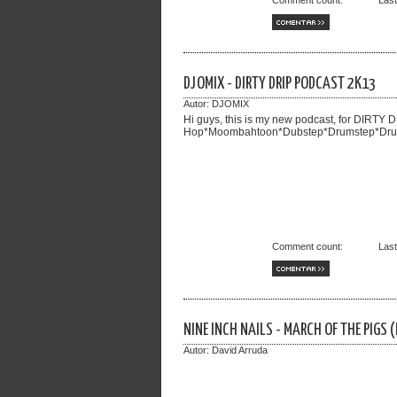
Comment count:
Las
COMENTAR >>
DJOMIX - DIRTY DRIP PODCAST 2K13
Autor:
DJOMIX
Hi guys, this is my new podcast, for DIRTY D
Hop*Moombahtoon*Dubstep*Drumstep*Drum N'
Comment count:
Las
COMENTAR >>
NINE INCH NAILS - MARCH OF THE PIGS 
Autor:
David Arruda