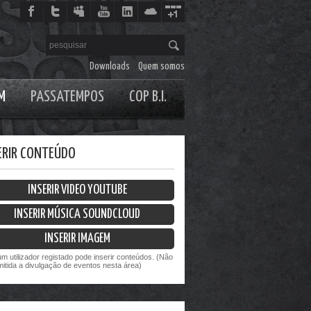
Downloads
Quem somos
M
PASSATEMPOS
COP B.I.
ERIR CONTEÚDO
INSERIR VIDEO YOUTUBE
INSERIR MÚSICA SOUNDCLOUD
INSERIR IMAGEM
um utilizador registado pode inserir conteúdos. (Não
mitida a divulgação de eventos nesta área)