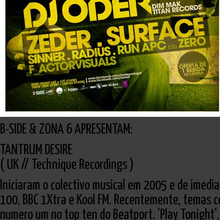
B-SIDE & ZONA 6 APRESENTAM:
TANTRUM DESIRE
( UK // Technique Recordings )
Iniciaram o colectivo musical em 2005 e de imedia
100, BBC 1Xtra e Kool FM. Recentemente, temas 
numero um no top ten do Beatport. 'Play Tonight'