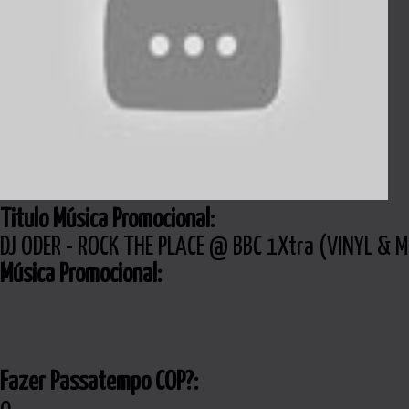
Titulo Música Promocional:
DJ ODER - ROCK THE PLACE @ BBC 1Xtra (VINYL &
Música Promocional:
Fazer Passatempo COP?: