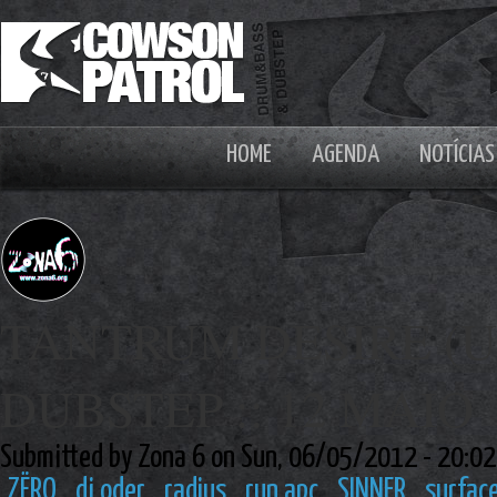
HOME
AGENDA
NOTÍCIAS
TANTRUM DESIRE (UK
DUBSTEP :: 12 MAIO
Submitted by Zona 6 on Sun, 06/05/2012 - 20:02
ZËRO
dj oder
radius
run apc
SINNER
surfac