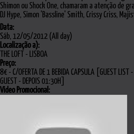
Shimon ou Shock One, chamaram a atenção de gra
DJ Hype, Simon 'Bassline' Smith, Crissy Criss, Maji
Data:
Sáb, 12/05/2012 (All day)
Localização a):
THE LOFT - LISBOA
Preço:
8€ - C/OFERTA DE 1 BEBIDA CAPSULA [GUEST LIST 
GUEST - DEPOIS 01:30H]
Video Promocional: