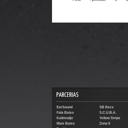
PARCERIAS
EarSound
SB Recs
Fala Baixo
S.C.U.B.A.
Kalimodjo
Yellow Stripe
Mais Baixo
Zona 6