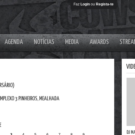
Faz
Login
ou
Regista-te
AGENDA
NOTÍCIAS
MEDIA
AWARDS
STREA
VID
ERSÁRIO)
OMPLEXO 3 PINHEIROS, MEALHADA
E
DJ M
2
3
4
5
6
7
8
9
…