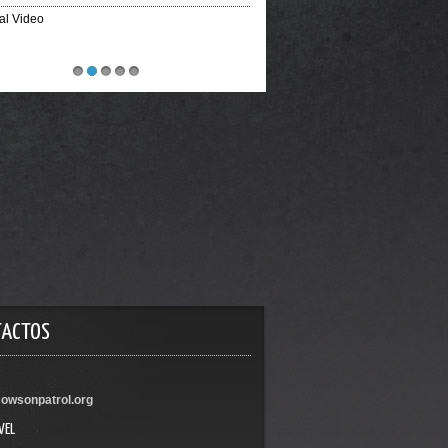
ial Video
1
2
3
4
5
TACTOS
owsonpatrol.org
VEL