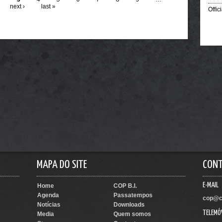
next ›
last »
Offic
MAPA DO SITE
CON
E-MAIL
Home
COP B.I.
Agenda
Passatempos
cop@c
Notícias
Downloads
TELEMÓ
Media
Quem somos