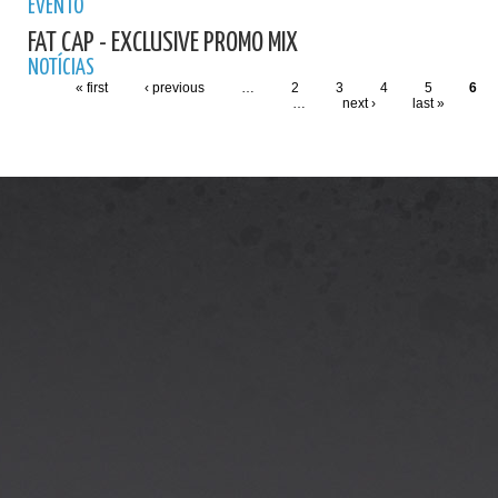
EVENTO
FAT CAP - EXCLUSIVE PROMO MIX
NOTÍCIAS
« first
‹ previous
…
2
3
4
5
6
…
next ›
last »