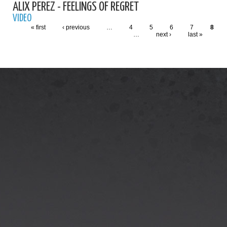
ALIX PEREZ - FEELINGS OF REGRET
VIDEO
« first
‹ previous
…
4
5
6
7
8
…
next ›
last »