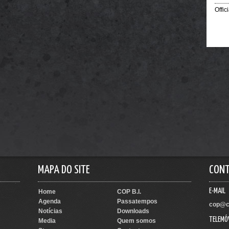
Offic
MAPA DO SITE
CON
E-MAIL
Home
COP B.I.
Agenda
Passatempos
cop@c
Notícias
Downloads
TELEMÓ
Media
Quem somos