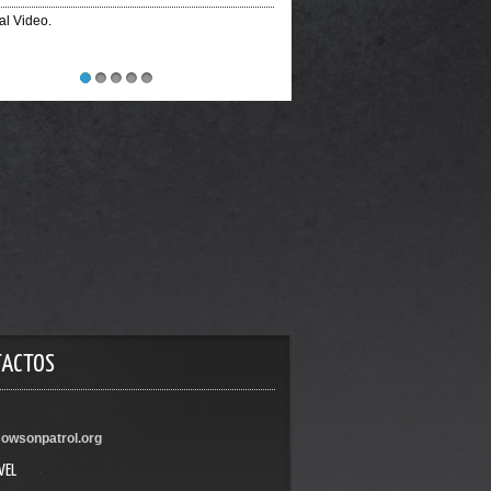
ial Video.
1
2
3
4
5
TACTOS
owsonpatrol.org
VEL