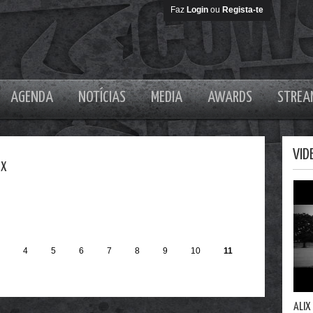
Faz
Login
ou
Regista-te
AGENDA
NOTÍCIAS
MEDIA
AWARDS
STREA
VID
IX
4
5
6
7
8
9
10
11
ALIX