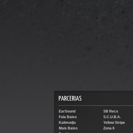
PARCERIAS
EarSound
SB Recs
Fala Baixo
S.C.U.B.A.
Kalimodjo
Yellow Stripe
Mais Baixo
Zona 6