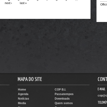
next ›
last »
Offic
MAPA DO SITE
CON
E-MAIL
Home
COP B.I.
Agenda
Passatempos
cop@c
Notícias
Downloads
TELEMÓ
Media
Quem somos