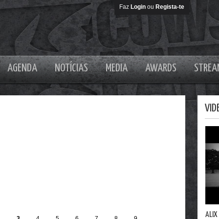
Faz
Login
ou
Regista-te
AGENDA
NOTÍCIAS
MEDIA
AWARDS
STREA
VID
ALIX
2
3
4
5
6
7
8
9
…