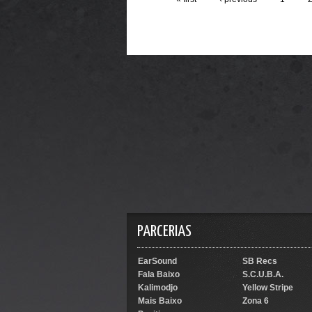
PARCERIAS
EarSound
SB Recs
Fala Baixo
S.C.U.B.A.
Kalimodjo
Yellow Stripe
Mais Baixo
Zona 6