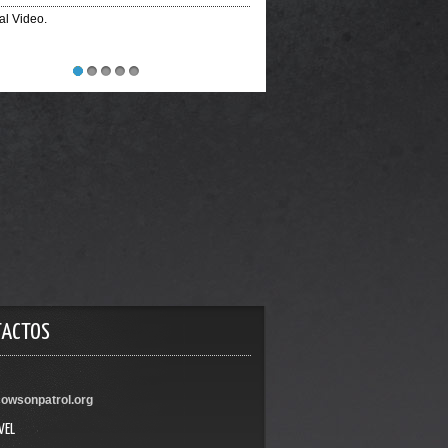
ial Video.
1
2
3
4
5
TACTOS
owsonpatrol.org
VEL