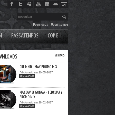
Downloads
Quem somos
M
PASSATEMPOS
COP B.I.
WNLOADS
VER MAIS
DRUMKID - MAY PROMO MIX
Adicionado em 20-05-2017
DOWNLOAD >>
MACOW & GONGA - FEBRUARY
PROMO MIX
Adicionado em 28-02-2017
DOWNLOAD >>