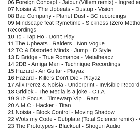
06 Foreign Concept - Jaipur (Villem remix) - Ingredi
07 Noisia & The Upbeats - Dustup - Vision
08 Bad Company - Planet Dust - BC recordings
09 Mindscape feat Rymetime - Sickness (Zero Method
Recordings
10 Tc - Tap Ho - Don't Play
11 The Upbeats - Raiders - Non Vogue
12 TC & Distorted Minds - Jump - D Style
13 D Bridge - True Romance - Metalheadz
14 2DB - Amiga Man - Technique Recordings
15 Hazard - Air Guitar - Playaz
16 Hazard - Killers Don't Die - Playaz
17 Alix Perez & Noisia - Underprint - Invisible Record
18 Gridlok - The Media is a joke - C.I.A
19 Sub Focus - Timewarp Vip - Ram
20 A.M.C - Hacker - Titan
21 Noisia - Block Control - Moving Shadow
22 Wots my Code - Dubplate (Total Science remix) - 
23 The Prototypes - Blackout - Shogun Audio