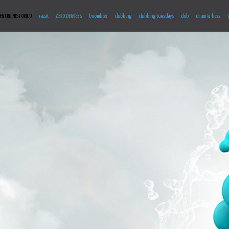
ENTRO HISTORICO
razat
ZERO DEGREES
boombox
clubbing
clubbing tuesdays
dnb
drum & bass