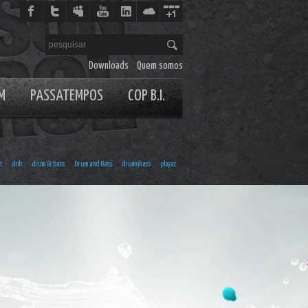
Downloads
Quem somos
M
PASSATEMPOS
COP B.I.
t
dnb
drum & bass
Drum and Bass
drumnbass
playaz