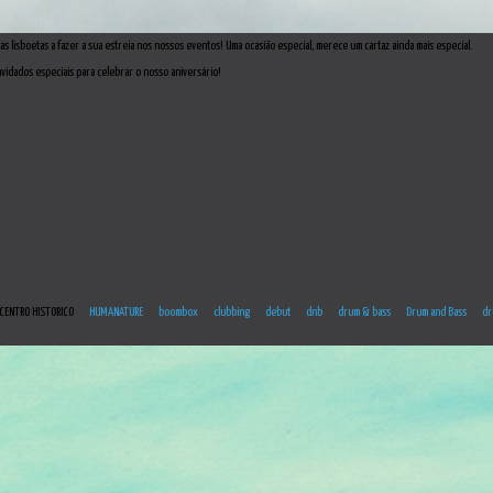
s lisboetas a fazer a sua estreia nos nossos eventos! Uma ocasião especial, merece um cartaz ainda mais especial.
idados especiais para celebrar o nosso aniversário!
CENTRO HISTORICO
HUMANATURE
boombox
clubbing
debut
dnb
drum & bass
Drum and Bass
dr