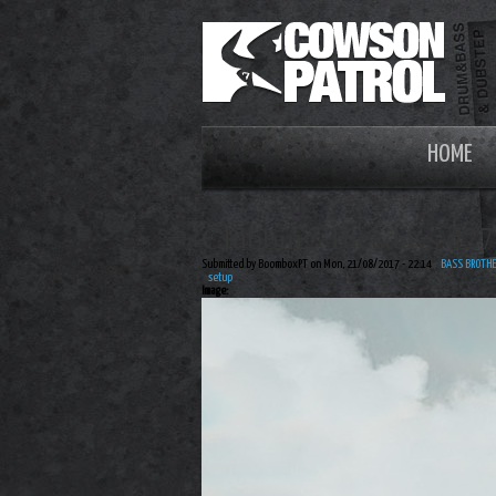
HOME
Clubbing Tuesdays #27
Submitted by BoomboxPT on Mon, 21/08/2017 - 22:14
BASS BROTHE
setup
Image: