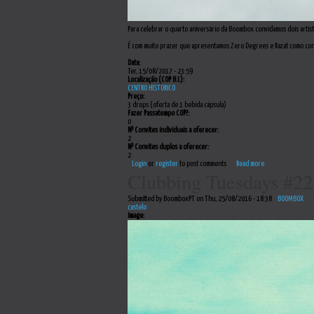
Para celebrar o quarto aniversário da Boombox convidamos dois artista
É com muito prazer que apresentamos Zero Degrees e Razat como conv
Data:
Ter, 15/08/2017 - 23:59
Localização (COP B.I.):
CENTRO HISTORICO
Preço:
3 drops (oferta de 1 bebida cápsula)
Fazer Passatempo COP?:
0
Nº Convites individuais a oferecer:
2
Nº Convites duplos a oferecer:
2
Login
or
register
to post comments
Read more
Clubbing Tuesdays #22
Submitted by BoomboxPT on Thu, 25/08/2016 - 18:38
BOOMBOX
castelo
Image: