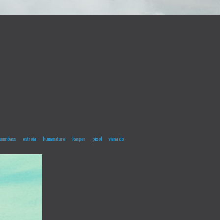
umnbass
estreia
humanature
kasper
pixel
viana do