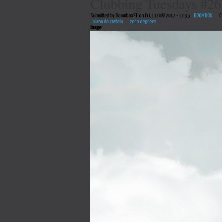
Clubbing Tuesdays #26
Submitted by BoomboxPT on Fri, 11/08/2017 - 17:35
BOOMBOX
C
viana do castelo
zero degrees
Image: