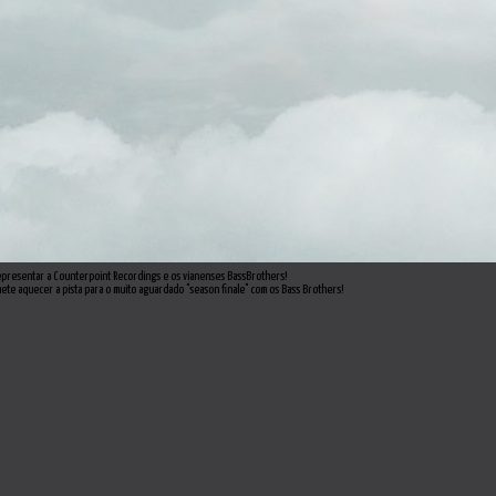
representar a Counterpoint Recordings e os vianenses BassBrothers!
te aquecer a pista para o muito aguardado "season finale" com os Bass Brothers!