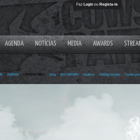
Faz
Login
ou
Regista-te
AGENDA
NOTÍCIAS
MEDIA
AWARDS
STREA
RS
BOOMBOX
CENTRO HISTORICO
Setup
BASS BROTHERS
boombox
clubbing tuesdays
Counterpoin