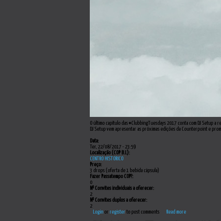
O último capítulo das #ClubbingTuesdays 2017 conta com DJ Setup a 
DJ Setup vem apresentar as próximas edições da Counterpoint e prome
Data:
Ter, 22/08/2017 - 23:59
Localização (COP B.I.):
CENTRO HISTORICO
Preço:
3 drops (oferta de 1 bebida cápsula)
Fazer Passatempo COP?:
0
Nº Convites individuais a oferecer:
2
Nº Convites duplos a oferecer:
2
Login
or
register
to post comments
Read more