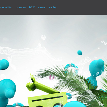
Drum and Bass
drumnbass
RAZAT
summer
tuesdays