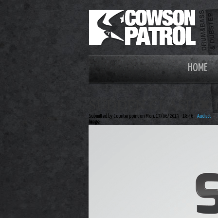
HOME
SUDDEN CLASH ✖ D
Submitted by Counterpoint on Mon, 17/06/2013 - 18:46
Audiact
Image: