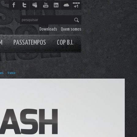
Downloads
Quem somos
M
PASSATEMPOS
COP B.I.
OLO (Ovar)
ass
trance