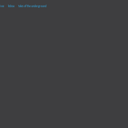
free
lisboa
tales of the underground