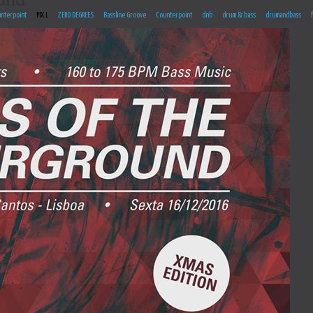
nterpoint
PIX.L
ZERO DEGREES
Bassline Groove
Counterpoint
dnb
drum & bass
drumandbass