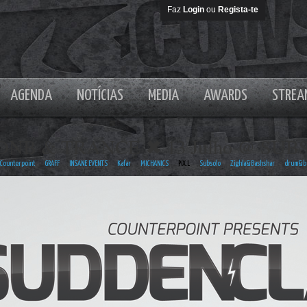
Faz
Login
ou
Regista-te
AGENDA
NOTÍCIAS
MEDIA
AWARDS
STREA
NB & TRANCE ✖ 13 Julho @ SUBS
Counterpoint
GRAFF
INSANE EVENTS
Kafar
MICHANICS
PIX.L
Subsolo
Zighla&Bashshar
drum&b