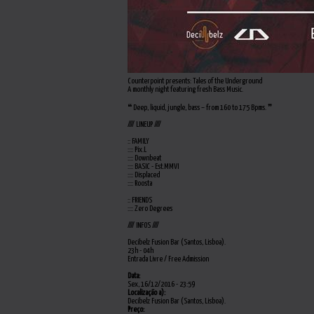
Counterpoint presents: Tales of the Underground
A monthly night featuring fresh Bass Music.
❝ Deep, liquid, jungle, bass – from 160 to 175 Bpms. ❞
//// LINEUP ////
:: FAMILY
:::: Pix.L
:::: Downbeat
:::: BASIC - Est.MMVI
:::: Displaced
:::: Roosta
:: FRIENDS
:::: Zero Degrees
//// INFOS ////
Decibelz Fusion Bar (Santos, Lisboa).
23h - 04h
Entrada Livre / Free Admission
Data:
Sex, 16/12/2016 - 23:59
Localização a):
Decibelz Fusion Bar (Santos, Lisboa).
Preço: