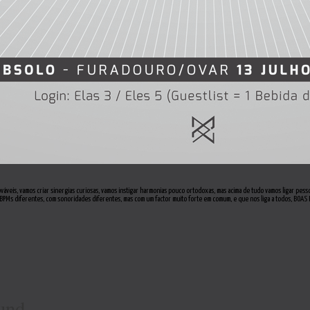
ováveis, vamos criar sinergias curiosas, vamos instigar harmonias pouco ortodoxas, mas acima de tudo vamos ligar pes
 BPMs diferentes, com sonoridades diferentes, mas com um factor muito forte em comum, e que nos liga a todos, BOAS 
und