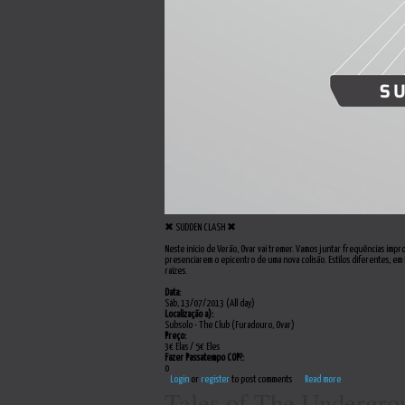
✖ SUDDEN CLASH ✖
Neste início de Verão, Ovar vai tremer. Vamos juntar frequências impr
presenciarem o epicentro de uma nova colisão. Estilos diferentes, em
raízes.
Data:
Sáb, 13/07/2013 (All day)
Localização a):
Subsolo - The Club (Furadouro, Ovar)
Preço:
3€ Elas / 5€ Eles
Fazer Passatempo COP?:
0
Login
or
register
to post comments
Read more
Tales of The Undergro