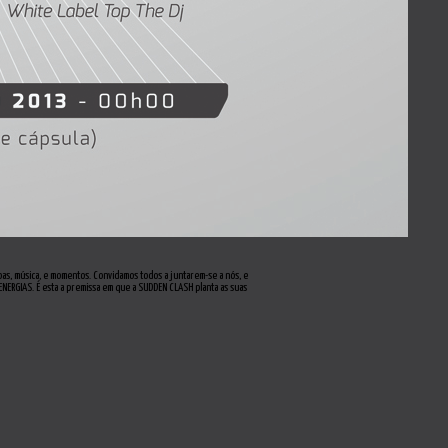
soas, música, e momentos. Convidamos todos a juntarem-se a nós, e
ENERGIAS. É esta a premissa em que a SUDDEN CLASH planta as suas