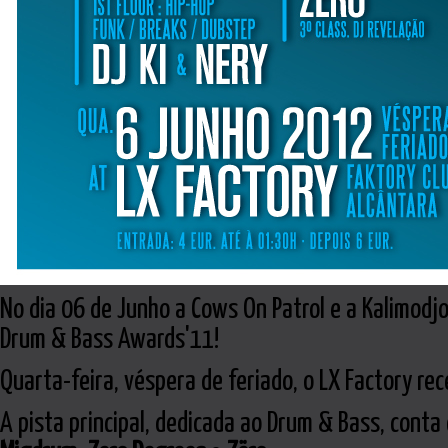
No dia 06 de Junho a Cows On Patrol e a Kalimod
Drum & Bass Awards'11!
Quarta-feira, véspera de feriado, o LX Factory r
A pista principal, dedicada ao Drum & Bass, conta