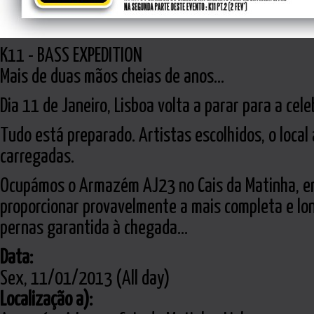
K11 - BASS EXPEDITION
Mais de duas mãos cheias de anos...
Dia 11 de Janeiro, Lisboa volta a parar para a ce
Tudo está preparado. Artistas escolhidos, o loca
carregadas.
Ocupámos o Armazém AJ23 no Cais da Matinha, en
proporcionar provavelmente a mais completa e lo
pernas garantida à chegada...
Data:
Sex, 11/01/2013 (All day)
Localização a):