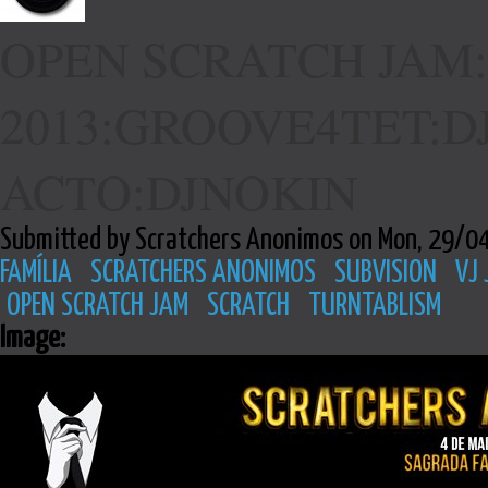
OPEN SCRATCH JAM:
2013:GROOVE4TET:DJ
ACTO:DJNOKIN
Submitted by Scratchers Anonimos on Mon, 29/0
FAMÍLIA
SCRATCHERS ANONIMOS
SUBVISION
VJ 
OPEN SCRATCH JAM
SCRATCH
TURNTABLISM
Image: