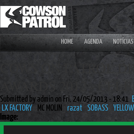
HOME
AGENDA
NOTÍCIAS
COWS ON PATROL D
AWARDS 2012 - CEL
Submitted by admin on Fri, 24/05/2013 - 18:41
LX FACTORY
MC MOLIN
razat
SOBASS
YELLOW
Image: