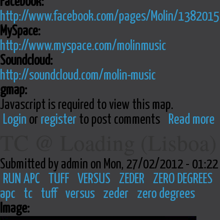
Facebook:
http://www.facebook.com/pages/Molin/138201
MySpace:
http://www.myspace.com/molinmusic
Soundcloud:
http://soundcloud.com/molin-music
gmap:
Javascript is required to view this map.
Login
or
register
to post comments
Read more
TC @ Loading (Lisboa)
Submitted by admin on Mon, 27/02/2012 - 01:22
RUN APC
TUFF
VERSUS
ZEDER
ZERO DEGREES
apc
tc
tuff
versus
zeder
zero degrees
Image: