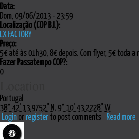
Data:
Dom, 09/06/2013 - 23:59
Localização (COP B.I.):
LX FACTORY
Preço:
5€ até às 01h30, 8€ depois. Com flyer, 5€ toda a 
Fazer Passatempo COP?:
0
Location
Portugal
38° 42' 13.9752" N
,
9° 10' 43.2228" W
Login
or
register
to post comments
Read more