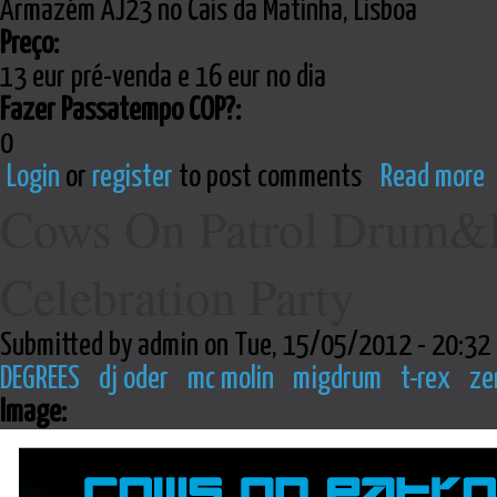
Armazém AJ23 no Cais da Matinha, Lisboa
Preço:
13 eur pré-venda e 16 eur no dia
Fazer Passatempo COP?:
0
Login
or
register
to post comments
Read more
Cows On Patrol Drum&B
Celebration Party
Submitted by admin on Tue, 15/05/2012 - 20:32
DEGREES
dj oder
mc molin
migdrum
t-rex
ze
Image: