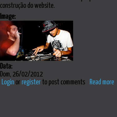
construção do website.
Image:
Data:
Dom, 26/02/2012
Login
or
register
to post comments
Read more