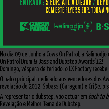
No dia 09 de Junho a Cows On Patrol, a Kalimodj
On Patrol Drum & Bass and Dubstep Awards'12!
Domingo, véspera de feriado, o LX Factory recebe
O palco principal, dedicado aos vencedores dos A
revelação de 2012: Sobass (Garagem) e Cri$e, o s
A representar o dubstep, vão actuar em
back to b
Revelação e Melhor Tema de Dubstep.