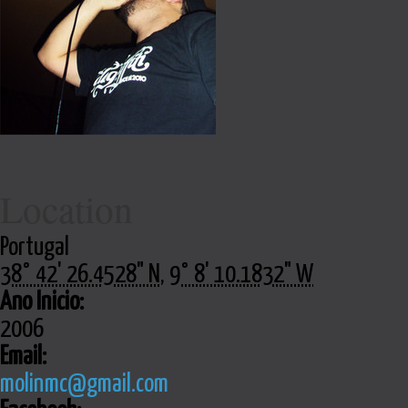
Location
Portugal
38° 42' 26.4528" N
,
9° 8' 10.1832" W
Ano Inicio:
2006
Email:
molinmc@gmail.com