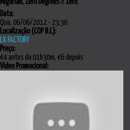
Migdrum, Zero Degrees
e
Zëro
.
Data:
Qua, 06/06/2012 - 23:30
Localização (COP B.I.):
LX FACTORY
Preço:
€4 antes da 01h30m, €6 depois
Video Promocional: