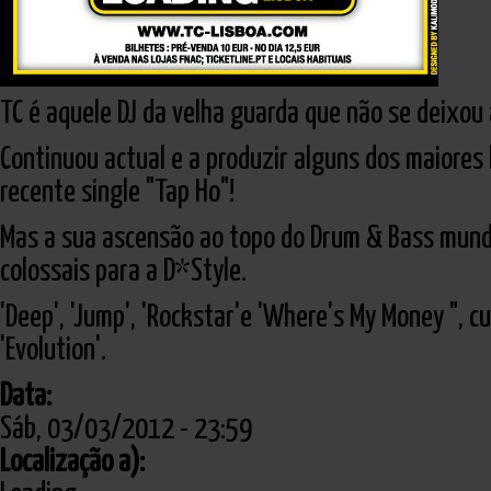
TC é aquele DJ da velha guarda que não se deixou
Continuou actual e a produzir alguns dos maiores
recente single "Tap Ho"!
Mas a sua ascensão ao topo do Drum & Bass mundia
colossais para a D*Style.
'Deep', 'Jump', 'Rockstar'e 'Where's My Money ",
'Evolution'.
Data:
Sáb, 03/03/2012 - 23:59
Localização a):