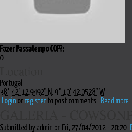
Fazer Passatempo COP?:
0
Location
Portugal
38° 42' 12.9492" N
,
9° 10' 42.0528" W
Login
or
register
to post comments
Read more
GALERIA - COWSON
Submitted by admin on Fri, 27/04/2012 - 20:20