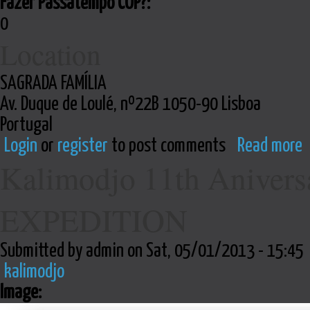
Fazer Passatempo COP?:
0
Location
SAGRADA FAMÍLIA
Av. Duque de Loulé, nº22B 1050-90 Lisboa
Portugal
Login
or
register
to post comments
Read more
Kalimodjo 11th Aniversa
EXPEDITION
Submitted by admin on Sat, 05/01/2013 - 15:45
kalimodjo
Image: