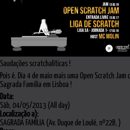
Saudações scratchalíticas !
Pois é. Dia 4 de maio mais uma Open Scratch Jam 
Sagrada Familia em Lisboa !
Data:
Sáb, 04/05/2013 (All day)
Localização a):
SAGRADA FAMÍLIA (Av. Duque de Loulé, nº22B, )