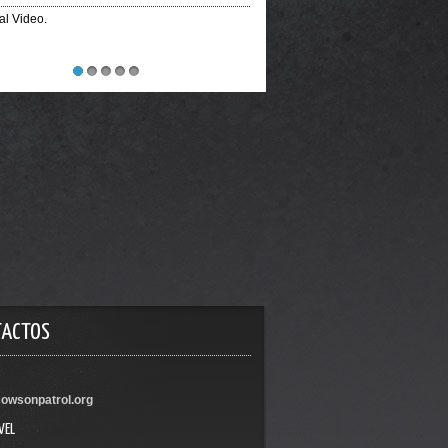
al Video.
Official Video
1
2
3
4
5
TACTOS
owsonpatrol.org
VEL