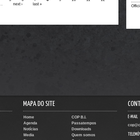
…
next ›
last »
Offici
MAPA DO SITE
CON
E-MAIL
Home
COP B.I.
Agenda
Passatempos
cop@c
Notícias
Downloads
TELEMÓ
Media
Quem somos