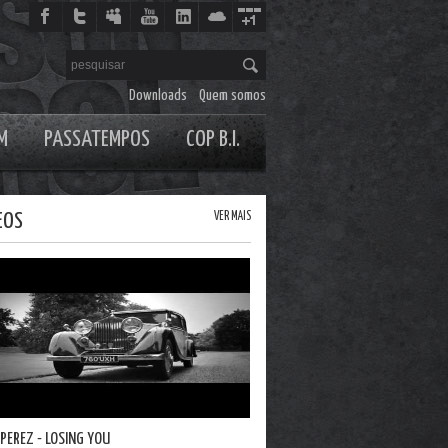
Downloads
Quem somos
M
PASSATEMPOS
COP B.I.
EOS
VER MAIS
PEREZ - LOSING YOU
DJ MARKY - SILLY