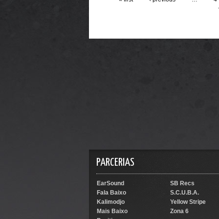
PARCERIAS
EarSound
SB Recs
Fala Baixo
S.C.U.B.A.
Kalimodjo
Yellow Stripe
Mais Baixo
Zona 6