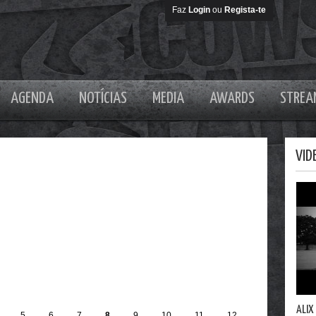
Faz
Login
ou
Regista-te
AGENDA
NOTÍCIAS
MEDIA
AWARDS
STREA
VID
ALIX 
5
6
7
8
9
10
11
12