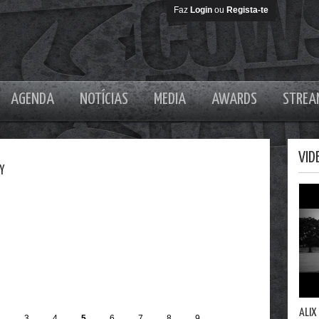
Faz
Login
ou
Regista-te
AGENDA
NOTÍCIAS
MEDIA
AWARDS
STREA
VID
Y
ALIX
2
3
4
5
6
7
8
9
…