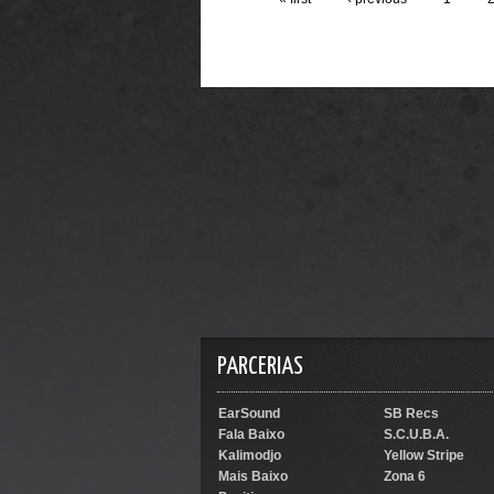
PARCERIAS
EarSound
SB Recs
Fala Baixo
S.C.U.B.A.
Kalimodjo
Yellow Stripe
Mais Baixo
Zona 6