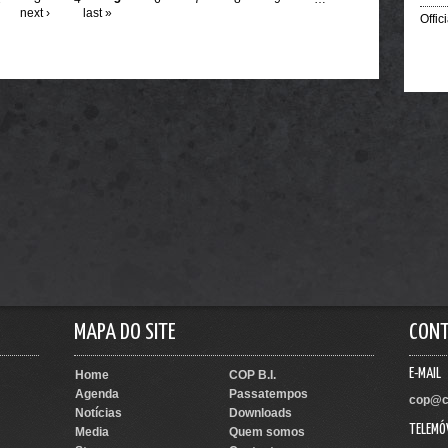
next ›
last »
Offic
MAPA DO SITE
CON
E-MAIL
Home
COP B.I.
Agenda
Passatempos
cop@c
Notícias
Downloads
TELEMÓ
Media
Quem somos