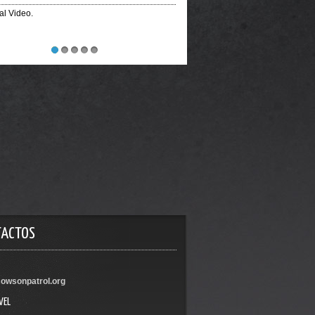
ial Video.
1
2
3
4
5
TACTOS
owsonpatrol.org
VEL