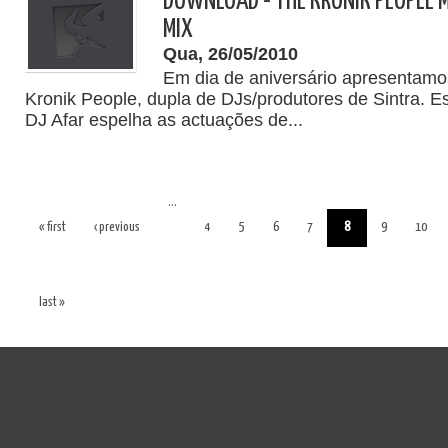
DOWNLOAD - THE KRONIK PEOPLE 
MIX
Qua, 26/05/2010
Em dia de aniversário apresentam
Kronik People, dupla de DJs/produtores de Sintra. E
DJ Afar espelha as actuações de...
…
« first
‹ previous
4
5
6
7
8
9
10
last »