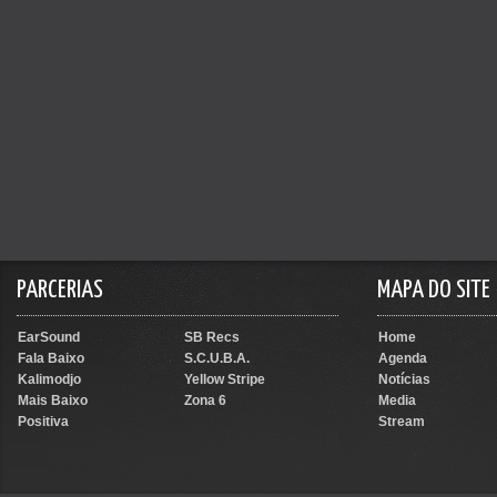
PARCERIAS
MAPA DO SITE
EarSound
SB Recs
Home
Fala Baixo
S.C.U.B.A.
Agenda
Kalimodjo
Yellow Stripe
Notícias
Mais Baixo
Zona 6
Media
Positiva
Stream