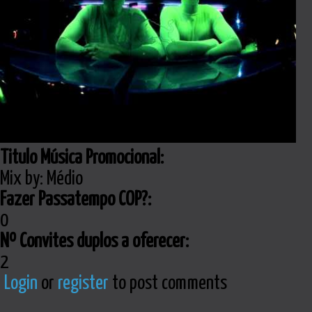
Titulo Música Promocional:
Mix by: Médio
Fazer Passatempo COP?:
0
Nº Convites duplos a oferecer:
2
Login
or
register
to post comments