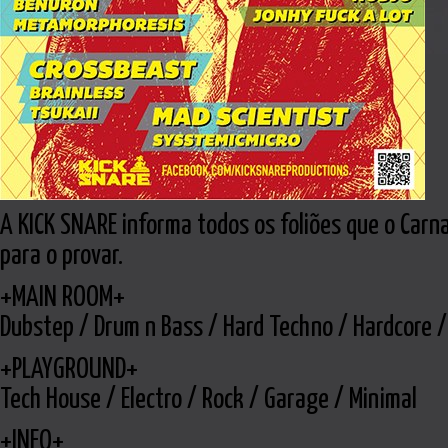
A KICK SNARE informa todos os foliões que o Carn
para o provar.
+MAIN ROOM+
Dubstep / Drum n Bass / Hard Techno / Hardcore /
+PLAYGROUND+
Tech House / Electro / Rock / Garage / Minimal
+INFO+