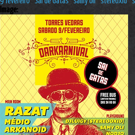
9 fevereiro
Sai de Gatas
samy oli
stereoxid
s
Image: