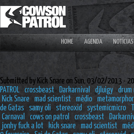
HOME
AGENDA
NOTÍCIAS
DNB CARNAVAL TVEDR
Submitted by Kick Snare on Sun, 03/02/2013 - 2
PATROL
crossbeast
Darkarnival
djluigy
drum 
Kick Snare
mad scientist
médio
metamorphor
de Gatas
samy oli
stereoxid
systemicmicro
T
Carnaval
cows on patrol
crossbeast
Darkarni
jonhy fuck a lot
kick snare
mad scientist
méd